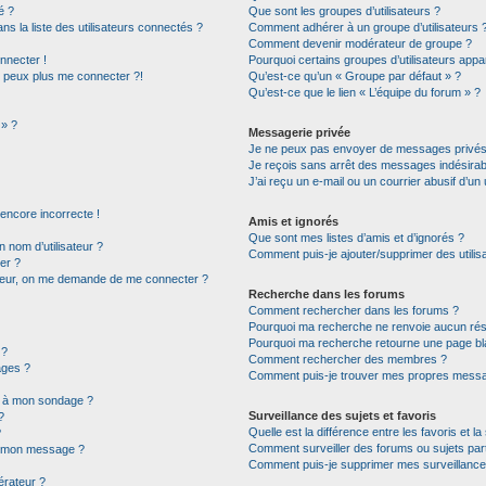
é ?
Que sont les groupes d’utilisateurs ?
la liste des utilisateurs connectés ?
Comment adhérer à un groupe d’utilisateurs 
Comment devenir modérateur de groupe ?
nnecter !
Pourquoi certains groupes d’utilisateurs appa
e peux plus me connecter ?!
Qu’est-ce qu’un « Groupe par défaut » ?
Qu’est-ce que le lien « L’équipe du forum » ?
 » ?
Messagerie privée
Je ne peux pas envoyer de messages privés
Je reçois sans arrêt des messages indésirab
J’ai reçu un e-mail ou un courrier abusif d’un 
 encore incorrecte !
Amis et ignorés
Que sont mes listes d’amis et d’ignorés ?
nom d’utilisateur ?
Comment puis-je ajouter/supprimer des utilisa
er ?
ateur, on me demande de me connecter ?
Recherche dans les forums
Comment rechercher dans les forums ?
Pourquoi ma recherche ne renvoie aucun résu
Pourquoi ma recherche retourne une page bl
 ?
Comment rechercher des membres ?
ages ?
Comment puis-je trouver mes propres messag
ns à mon sondage ?
Surveillance des sujets et favoris
?
Quelle est la différence entre les favoris et la
?
Comment surveiller des forums ou sujets part
 à mon message ?
Comment puis-je supprimer mes surveillance
rateur ?