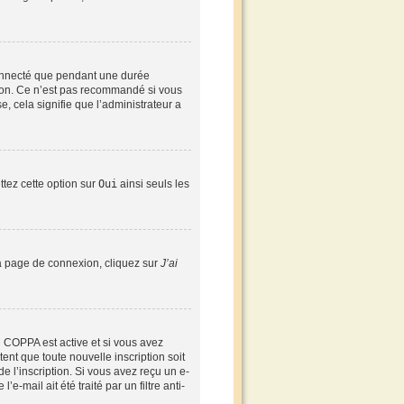
connecté que pendant une durée
xion. Ce n’est pas recommandé si vous
e, cela signifie que l’administrateur a
ttez cette option sur
Oui
ainsi seuls les
 la page de connexion, cliquez sur
J’ai
ion COPPA est active et si vous avez
ent que toute nouvelle inscription soit
 l’inscription. Si vous avez reçu un e-
-mail ait été traité par un filtre anti-