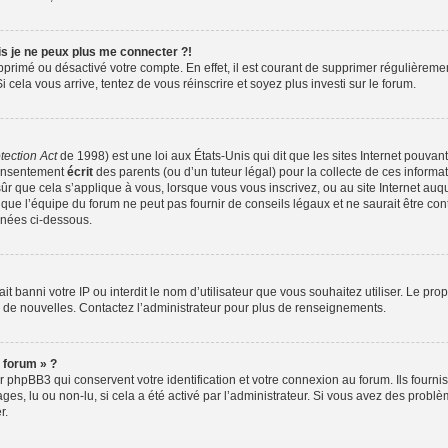
is je ne peux plus me connecter ?!
supprimé ou désactivé votre compte. En effet, il est courant de supprimer régulièreme
i cela vous arrive, tentez de vous réinscrire et soyez plus investi sur le forum.
tection Act
de 1998) est une loi aux États-Unis qui dit que les sites Internet pouvan
consentement
écrit
des parents (ou d’un tuteur légal) pour la collecte de ces informa
ûr que cela s’applique à vous, lorsque vous vous inscrivez, ou au site Internet auqu
ue l’équipe du forum ne peut pas fournir de conseils légaux et ne saurait être co
ignées ci-dessous.
 ait banni votre IP ou interdit le nom d’utilisateur que vous souhaitez utiliser. Le pr
r de nouvelles. Contactez l’administrateur pour plus de renseignements.
 forum » ?
phpBB3 qui conservent votre identification et votre connexion au forum. Ils fourniss
ges, lu ou non-lu, si cela a été activé par l’administrateur. Si vous avez des pro
r.