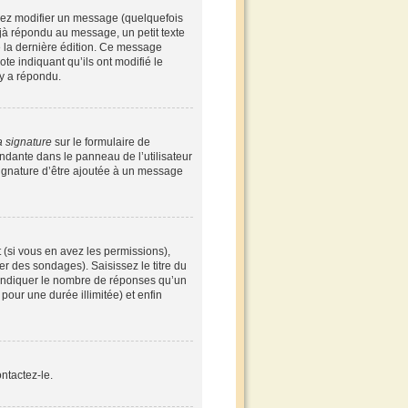
vez modifier un message (quelquefois
à répondu au message, un petit texte
de la dernière édition. Ce message
te indiquant qu’ils ont modifié le
 y a répondu.
a signature
sur le formulaire de
ndante dans le panneau de l’utilisateur
signature d’être ajoutée à un message
 (si vous en avez les permissions),
r des sondages). Saisissez le titre du
 indiquer le nombre de réponses qu’un
 pour une durée illimitée) et enfin
ntactez-le.