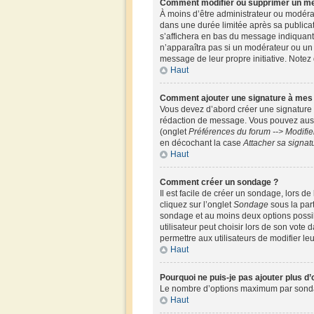
Comment modifier ou supprimer un m
À moins d’être administrateur ou modér
dans une durée limitée après sa publicat
s’affichera en bas du message indiquant q
n’apparaîtra pas si un modérateur ou un a
message de leur propre initiative. Note
Haut
Comment ajouter une signature à me
Vous devez d’abord créer une signature 
rédaction de message. Vous pouvez aussi
(onglet
Préférences du forum --> Modifi
en décochant la case
Attacher sa signat
Haut
Comment créer un sondage ?
Il est facile de créer un sondage, lors d
cliquez sur l’onglet
Sondage
sous la par
sondage et au moins deux options possi
utilisateur peut choisir lors de son vote 
permettre aux utilisateurs de modifier leu
Haut
Pourquoi ne puis-je pas ajouter plus d
Le nombre d’options maximum par sondage 
Haut