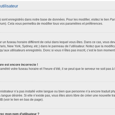
utilisateur
) sont enregistrés dans notre base de données. Pour les modifier, visitez le lien
Pan
orum). Cela vous permettra de modifier tous vos paramètres et préférences.
 sur un fuseau horaire différent de celui dans lequel vous êtes. Dans ce cas, vous d
aris, New York, Sydney, etc.) dans le panneau de l’utilisateur. Notez que la modifi
u’aux utilisateurs enregistrés. Donc si vous n’êtes pas inscrit, c’est le bon moment 
ure est encore incorrecte !
amétré votre fuseau horaire et l’heure d’été, il se peut que le serveur ne soit pas 
inistrateur n’a pas installé votre langue ou bien que personne n’a encore traduit
a langue désirée. Si elle n’existe pas, vous êtes alors libre de créer une nouvelle t
B (voir le lien en bas de page).
ec mon nom d’utilisateur ?