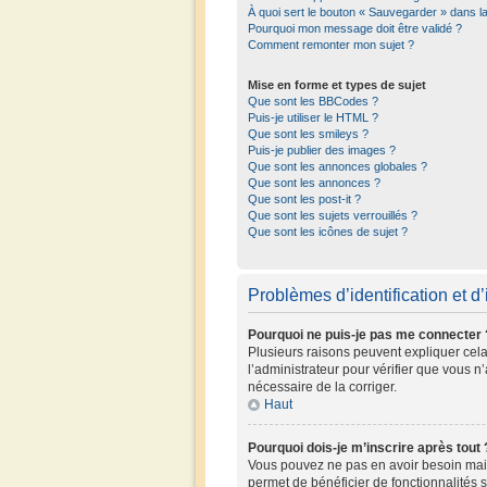
À quoi sert le bouton « Sauvegarder » dans 
Pourquoi mon message doit être validé ?
Comment remonter mon sujet ?
Mise en forme et types de sujet
Que sont les BBCodes ?
Puis-je utiliser le HTML ?
Que sont les smileys ?
Puis-je publier des images ?
Que sont les annonces globales ?
Que sont les annonces ?
Que sont les post-it ?
Que sont les sujets verrouillés ?
Que sont les icônes de sujet ?
Problèmes d’identification et d’
Pourquoi ne puis-je pas me connecter 
Plusieurs raisons peuvent expliquer cela.
l’administrateur pour vérifier que vous n’
nécessaire de la corriger.
Haut
Pourquoi dois-je m’inscrire après tout 
Vous pouvez ne pas en avoir besoin mais 
permet de bénéficier de fonctionnalités 