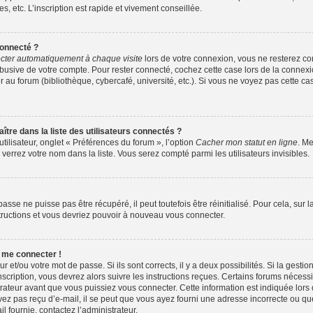
 etc. L’inscription est rapide et vivement conseillée.
onnecté ?
ter automatiquement à chaque visite
lors de votre connexion, vous ne resterez 
abusive de votre compte. Pour rester connecté, cochez cette case lors de la conne
 au forum (bibliothèque, cybercafé, université, etc.). Si vous ne voyez pas cette cas
e dans la liste des utilisateurs connectés ?
tilisateur, onglet « Préférences du forum », l’option
Cacher mon statut en ligne
. Me
verrez votre nom dans la liste. Vous serez compté parmi les utilisateurs invisibles.
sse ne puisse pas être récupéré, il peut toutefois être réinitialisé. Pour cela, sur
structions et vous devriez pouvoir à nouveau vous connecter.
s me connecter !
ur et/ou votre mot de passe. Si ils sont corrects, il y a deux possibilités. Si la gest
nscription, vous devrez alors suivre les instructions reçues. Certains forums nécessit
ateur avant que vous puissiez vous connecter. Cette information est indiquée lors de
vez pas reçu d’e-mail, il se peut que vous ayez fourni une adresse incorrecte ou que l’e
l fournie, contactez l’administrateur.