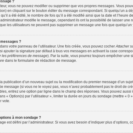
essage ?
ateur, vous ne pouvez modifier ou supprimer que vos propres messages. Vous pou
ion) en cliquant sur le bouton
éditer
du message correspondant. Si quelqu’un a déj
u’il a été édité, le nombre de fois qu’il a été modifié ainsi que la date et l’heure 
dministrateur modifie le message, cependant ils ont la possibilité de laisser une no
z que les utilisateurs ne peuvent pas supprimer un message une fois que quelqu’un
s messages ?
dans votre panneau de l’utilisateur. Une fois créée, vous pouvez cocher
Attacher s
 ajouter la signature par défaut à tous vos messages en activant la case correspo
er les préférences de message
). Par la suite, vous pourrez toujours empêcher une 
ure
dans le formulaire de rédaction de message.
e la publication d’un nouveau sujet ou la modification du premier message d’un sujet
tie message (si vous ne le voyez pas, vous n’avez probablement pas le droit de crée
bles, entrez une option par ligne dans le champ des réponses. Vous pouvez aussi
dans « Option(s) par l’utilisateur », limiter la durée en jours du sondage (mettre « 0 »
r vote.
’options à mon sondage ?
est défini par l’administrateur. Si vous avez besoin d’indiquer plus d’options, co