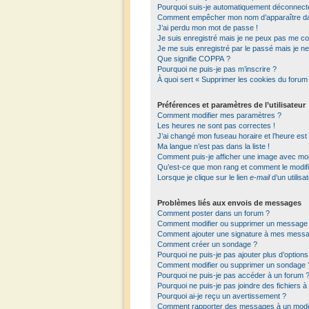
Pourquoi suis-je automatiquement déconnect
Comment empêcher mon nom d’apparaître dans 
J’ai perdu mon mot de passe !
Je suis enregistré mais je ne peux pas me co
Je me suis enregistré par le passé mais je n
Que signifie COPPA ?
Pourquoi ne puis-je pas m’inscrire ?
À quoi sert « Supprimer les cookies du forum
Préférences et paramètres de l’utilisateur
Comment modifier mes paramètres ?
Les heures ne sont pas correctes !
J’ai changé mon fuseau horaire et l’heure est
Ma langue n’est pas dans la liste !
Comment puis-je afficher une image avec mon 
Qu’est-ce que mon rang et comment le modifi
Lorsque je clique sur le lien
e-mail
d’un utilis
Problèmes liés aux envois de messages
Comment poster dans un forum ?
Comment modifier ou supprimer un message
Comment ajouter une signature à mes mess
Comment créer un sondage ?
Pourquoi ne puis-je pas ajouter plus d’optio
Comment modifier ou supprimer un sondage 
Pourquoi ne puis-je pas accéder à un forum 
Pourquoi ne puis-je pas joindre des fichiers
Pourquoi ai-je reçu un avertissement ?
Comment rapporter des messages à un modé