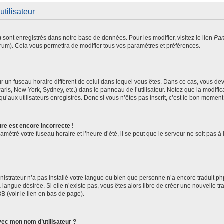
utilisateur
) sont enregistrés dans notre base de données. Pour les modifier, visitez le lien
Pan
orum). Cela vous permettra de modifier tous vos paramètres et préférences.
 sur un fuseau horaire différent de celui dans lequel vous êtes. Dans ce cas, vous d
aris, New York, Sydney, etc.) dans le panneau de l’utilisateur. Notez que la modifi
u’aux utilisateurs enregistrés. Donc si vous n’êtes pas inscrit, c’est le bon moment 
ure est encore incorrecte !
amétré votre fuseau horaire et l’heure d’été, il se peut que le serveur ne soit pas 
inistrateur n’a pas installé votre langue ou bien que personne n’a encore traduit
a langue désirée. Si elle n’existe pas, vous êtes alors libre de créer une nouvelle t
B (voir le lien en bas de page).
ec mon nom d’utilisateur ?