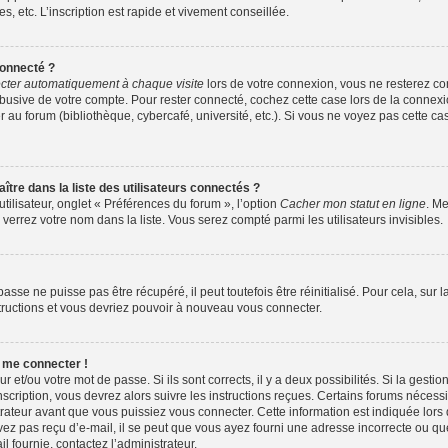
 etc. L’inscription est rapide et vivement conseillée.
onnecté ?
ter automatiquement à chaque visite
lors de votre connexion, vous ne resterez 
abusive de votre compte. Pour rester connecté, cochez cette case lors de la conne
 au forum (bibliothèque, cybercafé, université, etc.). Si vous ne voyez pas cette cas
e dans la liste des utilisateurs connectés ?
tilisateur, onglet « Préférences du forum », l’option
Cacher mon statut en ligne
. Me
verrez votre nom dans la liste. Vous serez compté parmi les utilisateurs invisibles.
sse ne puisse pas être récupéré, il peut toutefois être réinitialisé. Pour cela, sur
structions et vous devriez pouvoir à nouveau vous connecter.
s me connecter !
ur et/ou votre mot de passe. Si ils sont corrects, il y a deux possibilités. Si la gest
nscription, vous devrez alors suivre les instructions reçues. Certains forums nécessit
ateur avant que vous puissiez vous connecter. Cette information est indiquée lors de
vez pas reçu d’e-mail, il se peut que vous ayez fourni une adresse incorrecte ou que l’e
l fournie, contactez l’administrateur.