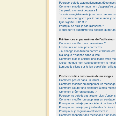
Pourquoi suis-je automatiquement déconnect
Comment empêcher mon nom d’apparaître dans 
J’ai perdu mon mot de passe !
Je suis enregistré mais je ne peux pas me co
Je me suis enregistré par le passé mais je n
Que signifie COPPA ?
Pourquoi ne puis-je pas m’inscrire ?
À quoi sert « Supprimer les cookies du forum
Préférences et paramètres de l’utilisateur
Comment modifier mes paramètres ?
Les heures ne sont pas correctes !
J’ai changé mon fuseau horaire et l’heure est
Ma langue n’est pas dans la liste !
Comment puis-je afficher une image avec mon 
Qu’est-ce que mon rang et comment le modifi
Lorsque je clique sur le lien
e-mail
d’un utilis
Problèmes liés aux envois de messages
Comment poster dans un forum ?
Comment modifier ou supprimer un message
Comment ajouter une signature à mes mess
Comment créer un sondage ?
Pourquoi ne puis-je pas ajouter plus d’optio
Comment modifier ou supprimer un sondage 
Pourquoi ne puis-je pas accéder à un forum 
Pourquoi ne puis-je pas joindre des fichiers
Pourquoi ai-je reçu un avertissement ?
Comment rapporter des messages à un modé