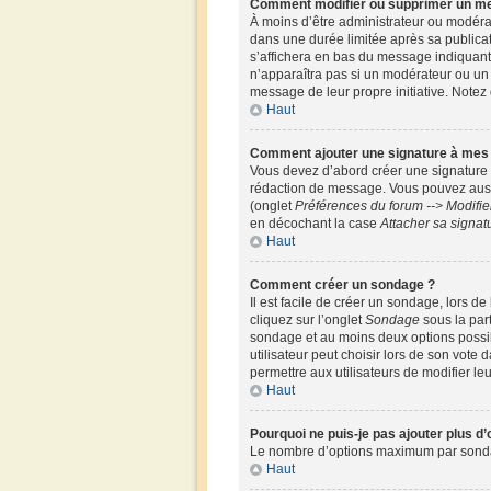
Comment modifier ou supprimer un m
À moins d’être administrateur ou modér
dans une durée limitée après sa publicat
s’affichera en bas du message indiquant q
n’apparaîtra pas si un modérateur ou un a
message de leur propre initiative. Note
Haut
Comment ajouter une signature à me
Vous devez d’abord créer une signature 
rédaction de message. Vous pouvez aussi
(onglet
Préférences du forum --> Modifi
en décochant la case
Attacher sa signat
Haut
Comment créer un sondage ?
Il est facile de créer un sondage, lors d
cliquez sur l’onglet
Sondage
sous la par
sondage et au moins deux options possi
utilisateur peut choisir lors de son vote 
permettre aux utilisateurs de modifier leu
Haut
Pourquoi ne puis-je pas ajouter plus d
Le nombre d’options maximum par sondage 
Haut