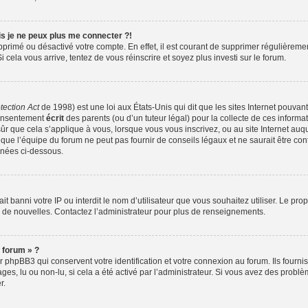
is je ne peux plus me connecter ?!
supprimé ou désactivé votre compte. En effet, il est courant de supprimer régulièreme
i cela vous arrive, tentez de vous réinscrire et soyez plus investi sur le forum.
tection Act
de 1998) est une loi aux États-Unis qui dit que les sites Internet pouvan
consentement
écrit
des parents (ou d’un tuteur légal) pour la collecte de ces informa
ûr que cela s’applique à vous, lorsque vous vous inscrivez, ou au site Internet auqu
ue l’équipe du forum ne peut pas fournir de conseils légaux et ne saurait être co
ignées ci-dessous.
 ait banni votre IP ou interdit le nom d’utilisateur que vous souhaitez utiliser. Le pr
r de nouvelles. Contactez l’administrateur pour plus de renseignements.
 forum » ?
phpBB3 qui conservent votre identification et votre connexion au forum. Ils fourniss
ges, lu ou non-lu, si cela a été activé par l’administrateur. Si vous avez des pro
r.