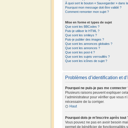
À quoi sert le bouton « Sauvegarder » dans 
Pourquoi mon message doit être validé ?
Comment remonter mon sujet ?
Mise en forme et types de sujet
Que sont les BBCodes ?
Puis-je utiliser le HTML ?
Que sont les smileys ?
Puis-je publier des images ?
Que sont les annonces globales ?
Que sont les annonces ?
Que sont les post-it ?
Que sont les sujets verrouillés ?
Que sont les icônes de sujet ?
Problèmes d’identification et d’
Pourquoi ne puis-je pas me connecter 
Plusieurs raisons peuvent expliquer cela.
l’administrateur pour vérifier que vous n’
nécessaire de la corriger.
Haut
Pourquoi dois-je m’inscrire après tout 
Vous pouvez ne pas en avoir besoin mais 
permet de bénéficier de fonctionnalités 