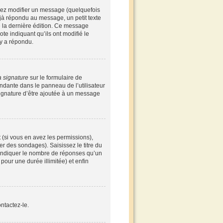
vez modifier un message (quelquefois
à répondu au message, un petit texte
de la dernière édition. Ce message
te indiquant qu’ils ont modifié le
 y a répondu.
a signature
sur le formulaire de
ndante dans le panneau de l’utilisateur
signature d’être ajoutée à un message
 (si vous en avez les permissions),
r des sondages). Saisissez le titre du
 indiquer le nombre de réponses qu’un
 pour une durée illimitée) et enfin
ntactez-le.