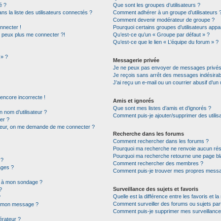
é ?
Que sont les groupes d’utilisateurs ?
la liste des utilisateurs connectés ?
Comment adhérer à un groupe d’utilisateurs 
Comment devenir modérateur de groupe ?
nnecter !
Pourquoi certains groupes d’utilisateurs appa
e peux plus me connecter ?!
Qu’est-ce qu’un « Groupe par défaut » ?
Qu’est-ce que le lien « L’équipe du forum » ?
 » ?
Messagerie privée
Je ne peux pas envoyer de messages privés
Je reçois sans arrêt des messages indésirab
J’ai reçu un e-mail ou un courrier abusif d’un 
 encore incorrecte !
Amis et ignorés
Que sont mes listes d’amis et d’ignorés ?
nom d’utilisateur ?
Comment puis-je ajouter/supprimer des utilisa
er ?
ateur, on me demande de me connecter ?
Recherche dans les forums
Comment rechercher dans les forums ?
Pourquoi ma recherche ne renvoie aucun résu
Pourquoi ma recherche retourne une page bl
 ?
Comment rechercher des membres ?
ages ?
Comment puis-je trouver mes propres messag
ns à mon sondage ?
Surveillance des sujets et favoris
?
Quelle est la différence entre les favoris et la
?
Comment surveiller des forums ou sujets part
 à mon message ?
Comment puis-je supprimer mes surveillance
rateur ?