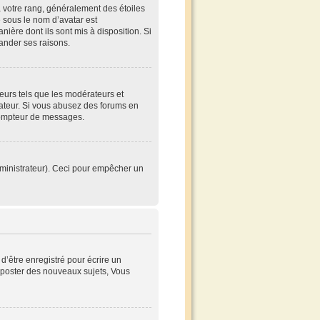
à votre rang, généralement des étoiles
 sous le nom d’avatar est
nière dont ils sont mis à disposition. Si
mander ses raisons.
teurs tels que les modérateurs et
trateur. Si vous abusez des forums en
compteur de messages.
’administrateur). Ceci pour empêcher un
’être enregistré pour écrire un
poster des nouveaux sujets, Vous