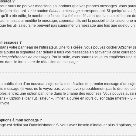
essage ?
ateur, vous ne pouvez modifier ou supprimer que vos propres messages. Vous pou
ion) en cliquant sur le bouton
éditer
du message correspondant. Si quelqu’un a déj
u’il a été édité, le nombre de fois qu’il a été modifié ainsi que la date et l’heure 
dministrateur modifie le message, cependant ils ont la possibilité de laisser une no
z que les utilisateurs ne peuvent pas supprimer un message une fois que quelqu’un
s messages ?
dans votre panneau de l’utilisateur. Une fois créée, vous pouvez cocher
Attacher s
 ajouter la signature par défaut à tous vos messages en activant la case correspo
er les préférences de message
). Par la suite, vous pourrez toujours empêcher une 
ure
dans le formulaire de rédaction de message.
e la publication d’un nouveau sujet ou la modification du premier message d’un sujet
tie message (si vous ne le voyez pas, vous n’avez probablement pas le droit de crée
bles, entrez une option par ligne dans le champ des réponses. Vous pouvez aussi
dans « Option(s) par l’utilisateur », limiter la durée en jours du sondage (mettre « 0 »
r vote.
’options à mon sondage ?
est défini par l’administrateur. Si vous avez besoin d’indiquer plus d’options, co