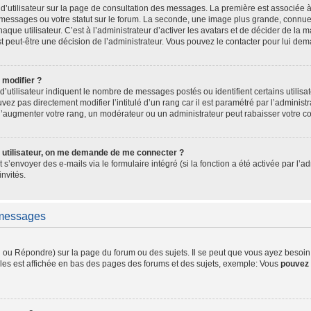
d’utilisateur sur la page de consultation des messages. La première est associée 
messages ou votre statut sur le forum. La seconde, une image plus grande, connue
ue utilisateur. C’est à l’administrateur d’activer les avatars et de décider de la ma
st peut-être une décision de l’administrateur. Vous pouvez le contacter pour lui de
 modifier ?
’utilisateur indiquent le nombre de messages postés ou identifient certains utilisa
ez pas directement modifier l’intitulé d’un rang car il est paramétré par l’adminis
d’augmenter votre rang, un modérateur ou un administrateur peut rabaisser votre 
 utilisateur, on me demande de me connecter ?
t s’envoyer des e-mails via le formulaire intégré (si la fonction a été activée par l
invités.
 messages
ou Répondre) sur la page du forum ou des sujets. Il se peut que vous ayez besoin d
les est affichée en bas des pages des forums et des sujets, exemple: Vous
pouvez