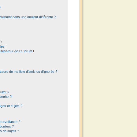
?
raissent dans une couleur différente ?
 !
les !
utilisateur de ce forum !
teurs de ma liste d’amis ou d’ignorés ?
ltat ?
anche ?!
es et sujets ?
 surveillance ?
iculiers ?
s de sujets ?