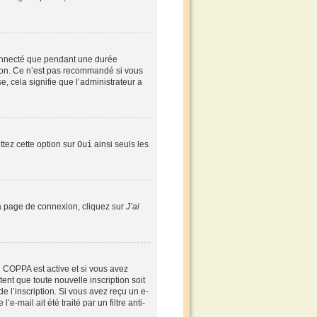
connecté que pendant une durée
xion. Ce n’est pas recommandé si vous
e, cela signifie que l’administrateur a
ttez cette option sur
Oui
ainsi seuls les
 la page de connexion, cliquez sur
J’ai
ion COPPA est active et si vous avez
ent que toute nouvelle inscription soit
 l’inscription. Si vous avez reçu un e-
-mail ait été traité par un filtre anti-