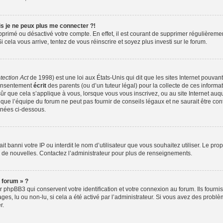
is je ne peux plus me connecter ?!
supprimé ou désactivé votre compte. En effet, il est courant de supprimer régulièreme
i cela vous arrive, tentez de vous réinscrire et soyez plus investi sur le forum.
tection Act
de 1998) est une loi aux États-Unis qui dit que les sites Internet pouvan
consentement
écrit
des parents (ou d’un tuteur légal) pour la collecte de ces informa
ûr que cela s’applique à vous, lorsque vous vous inscrivez, ou au site Internet auqu
ue l’équipe du forum ne peut pas fournir de conseils légaux et ne saurait être co
ignées ci-dessous.
 ait banni votre IP ou interdit le nom d’utilisateur que vous souhaitez utiliser. Le pr
r de nouvelles. Contactez l’administrateur pour plus de renseignements.
 forum » ?
phpBB3 qui conservent votre identification et votre connexion au forum. Ils fourniss
ges, lu ou non-lu, si cela a été activé par l’administrateur. Si vous avez des pro
r.