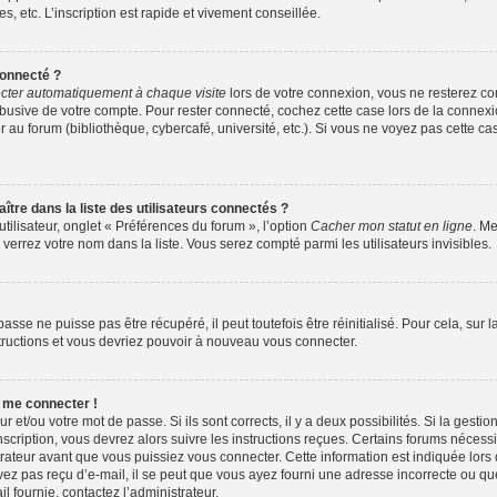
 etc. L’inscription est rapide et vivement conseillée.
onnecté ?
ter automatiquement à chaque visite
lors de votre connexion, vous ne resterez 
abusive de votre compte. Pour rester connecté, cochez cette case lors de la conne
 au forum (bibliothèque, cybercafé, université, etc.). Si vous ne voyez pas cette cas
e dans la liste des utilisateurs connectés ?
tilisateur, onglet « Préférences du forum », l’option
Cacher mon statut en ligne
. Me
verrez votre nom dans la liste. Vous serez compté parmi les utilisateurs invisibles.
sse ne puisse pas être récupéré, il peut toutefois être réinitialisé. Pour cela, sur
structions et vous devriez pouvoir à nouveau vous connecter.
s me connecter !
ur et/ou votre mot de passe. Si ils sont corrects, il y a deux possibilités. Si la gest
nscription, vous devrez alors suivre les instructions reçues. Certains forums nécessit
ateur avant que vous puissiez vous connecter. Cette information est indiquée lors de
vez pas reçu d’e-mail, il se peut que vous ayez fourni une adresse incorrecte ou que l’e
l fournie, contactez l’administrateur.