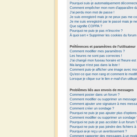
Pourquoi suis-je automatiquement déconnect
Comment empêcher mon nom d’apparaître dans 
J’ai perdu mon mot de passe !
Je suis enregistré mais je ne peux pas me co
Je me suis enregistré par le passé mais je n
Que signifie COPPA ?
Pourquoi ne puis-je pas m’inscrire ?
À quoi sert « Supprimer les cookies du forum
Préférences et paramètres de l’utilisateur
Comment modifier mes paramètres ?
Les heures ne sont pas correctes !
J’ai changé mon fuseau horaire et l’heure est
Ma langue n’est pas dans la liste !
Comment puis-je afficher une image avec mon 
Qu’est-ce que mon rang et comment le modifi
Lorsque je clique sur le lien
e-mail
d’un utilis
Problèmes liés aux envois de messages
Comment poster dans un forum ?
Comment modifier ou supprimer un message
Comment ajouter une signature à mes mess
Comment créer un sondage ?
Pourquoi ne puis-je pas ajouter plus d’optio
Comment modifier ou supprimer un sondage 
Pourquoi ne puis-je pas accéder à un forum 
Pourquoi ne puis-je pas joindre des fichiers
Pourquoi ai-je reçu un avertissement ?
Comment rapporter des messages à un modé