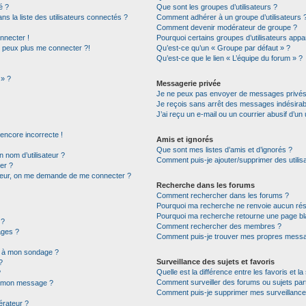
é ?
Que sont les groupes d’utilisateurs ?
la liste des utilisateurs connectés ?
Comment adhérer à un groupe d’utilisateurs 
Comment devenir modérateur de groupe ?
nnecter !
Pourquoi certains groupes d’utilisateurs appa
e peux plus me connecter ?!
Qu’est-ce qu’un « Groupe par défaut » ?
Qu’est-ce que le lien « L’équipe du forum » ?
 » ?
Messagerie privée
Je ne peux pas envoyer de messages privés
Je reçois sans arrêt des messages indésirab
J’ai reçu un e-mail ou un courrier abusif d’un 
 encore incorrecte !
Amis et ignorés
Que sont mes listes d’amis et d’ignorés ?
nom d’utilisateur ?
Comment puis-je ajouter/supprimer des utilisa
er ?
ateur, on me demande de me connecter ?
Recherche dans les forums
Comment rechercher dans les forums ?
Pourquoi ma recherche ne renvoie aucun résu
Pourquoi ma recherche retourne une page bl
 ?
Comment rechercher des membres ?
ages ?
Comment puis-je trouver mes propres messag
ns à mon sondage ?
Surveillance des sujets et favoris
?
Quelle est la différence entre les favoris et la
?
Comment surveiller des forums ou sujets part
 à mon message ?
Comment puis-je supprimer mes surveillance
rateur ?