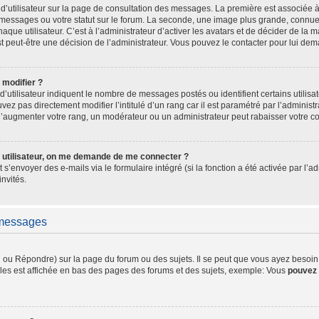
d’utilisateur sur la page de consultation des messages. La première est associée 
messages ou votre statut sur le forum. La seconde, une image plus grande, connue
ue utilisateur. C’est à l’administrateur d’activer les avatars et de décider de la ma
st peut-être une décision de l’administrateur. Vous pouvez le contacter pour lui de
 modifier ?
’utilisateur indiquent le nombre de messages postés ou identifient certains utilisa
ez pas directement modifier l’intitulé d’un rang car il est paramétré par l’adminis
d’augmenter votre rang, un modérateur ou un administrateur peut rabaisser votre 
 utilisateur, on me demande de me connecter ?
t s’envoyer des e-mails via le formulaire intégré (si la fonction a été activée par l
invités.
 messages
ou Répondre) sur la page du forum ou des sujets. Il se peut que vous ayez besoin d
les est affichée en bas des pages des forums et des sujets, exemple: Vous
pouvez