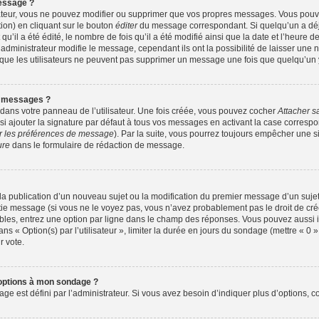
essage ?
ateur, vous ne pouvez modifier ou supprimer que vos propres messages. Vous pou
ion) en cliquant sur le bouton
éditer
du message correspondant. Si quelqu’un a déj
u’il a été édité, le nombre de fois qu’il a été modifié ainsi que la date et l’heure 
dministrateur modifie le message, cependant ils ont la possibilité de laisser une no
z que les utilisateurs ne peuvent pas supprimer un message une fois que quelqu’un
s messages ?
dans votre panneau de l’utilisateur. Une fois créée, vous pouvez cocher
Attacher s
 ajouter la signature par défaut à tous vos messages en activant la case correspo
er les préférences de message
). Par la suite, vous pourrez toujours empêcher une 
ure
dans le formulaire de rédaction de message.
e la publication d’un nouveau sujet ou la modification du premier message d’un sujet
tie message (si vous ne le voyez pas, vous n’avez probablement pas le droit de crée
bles, entrez une option par ligne dans le champ des réponses. Vous pouvez aussi
dans « Option(s) par l’utilisateur », limiter la durée en jours du sondage (mettre « 0 »
r vote.
’options à mon sondage ?
est défini par l’administrateur. Si vous avez besoin d’indiquer plus d’options, co