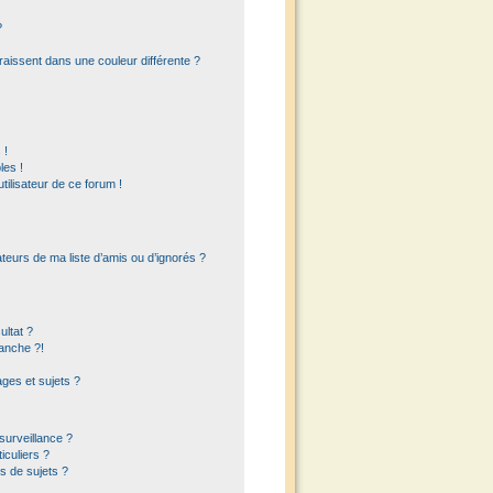
?
raissent dans une couleur différente ?
 !
les !
utilisateur de ce forum !
teurs de ma liste d’amis ou d’ignorés ?
ltat ?
anche ?!
es et sujets ?
 surveillance ?
iculiers ?
s de sujets ?