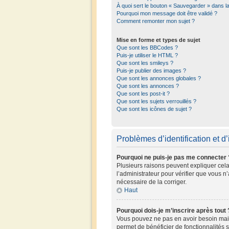
À quoi sert le bouton « Sauvegarder » dans 
Pourquoi mon message doit être validé ?
Comment remonter mon sujet ?
Mise en forme et types de sujet
Que sont les BBCodes ?
Puis-je utiliser le HTML ?
Que sont les smileys ?
Puis-je publier des images ?
Que sont les annonces globales ?
Que sont les annonces ?
Que sont les post-it ?
Que sont les sujets verrouillés ?
Que sont les icônes de sujet ?
Problèmes d’identification et d’
Pourquoi ne puis-je pas me connecter 
Plusieurs raisons peuvent expliquer cela.
l’administrateur pour vérifier que vous n’
nécessaire de la corriger.
Haut
Pourquoi dois-je m’inscrire après tout 
Vous pouvez ne pas en avoir besoin mais 
permet de bénéficier de fonctionnalités 