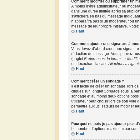
Comment modifier ou supprimer un m
À moins d’être administrateur ou modér
dans une durée limitée après sa publicat
s’affichera en bas du message indiquant q
n’apparaîtra pas si un modérateur ou un a
message de leur propre initiative. Note
Haut
Comment ajouter une signature à me
Vous devez d’abord créer une signature 
rédaction de message. Vous pouvez aussi
(onglet
Préférences du forum --> Modifi
en décochant la case
Attacher sa signat
Haut
Comment créer un sondage ?
Il est facile de créer un sondage, lors d
cliquez sur l’onglet
Sondage
sous la par
sondage et au moins deux options possi
utilisateur peut choisir lors de son vote 
permettre aux utilisateurs de modifier leu
Haut
Pourquoi ne puis-je pas ajouter plus d
Le nombre d’options maximum par sondage 
Haut