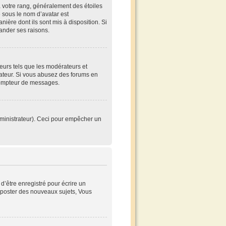
à votre rang, généralement des étoiles
 sous le nom d’avatar est
nière dont ils sont mis à disposition. Si
mander ses raisons.
teurs tels que les modérateurs et
trateur. Si vous abusez des forums en
compteur de messages.
’administrateur). Ceci pour empêcher un
’être enregistré pour écrire un
poster des nouveaux sujets, Vous