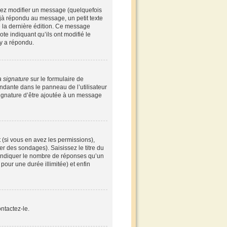
vez modifier un message (quelquefois
à répondu au message, un petit texte
de la dernière édition. Ce message
te indiquant qu’ils ont modifié le
 y a répondu.
a signature
sur le formulaire de
ndante dans le panneau de l’utilisateur
signature d’être ajoutée à un message
 (si vous en avez les permissions),
r des sondages). Saisissez le titre du
 indiquer le nombre de réponses qu’un
 pour une durée illimitée) et enfin
ntactez-le.