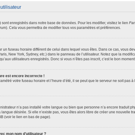
utilisateur
) sont enregistrés dans notre base de données. Pour les modifier, visitez le lien
Pan
orum). Cela vous permettra de modifier tous vos paramètres et préférences.
 sur un fuseau horaire différent de celui dans lequel vous êtes. Dans ce cas, vous d
aris, New York, Sydney, etc.) dans le panneau de l’utilisateur. Notez que la modifi
u’aux utilisateurs enregistrés. Donc si vous n’êtes pas inscrit, c’est le bon moment 
ure est encore incorrecte !
amétré votre fuseau horaire et l’heure d’été, il se peut que le serveur ne soit pas 
inistrateur n’a pas installé votre langue ou bien que personne n’a encore traduit
a langue désirée. Si elle n’existe pas, vous êtes alors libre de créer une nouvelle t
B (voir le lien en bas de page).
ec mon nom d’utilisateur ?