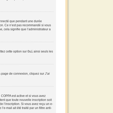
connecté que pendant une durée
xion. Ce n’est pas recommandé si vous
e, cela signifie que l’administrateur a
ttez cette option sur
Oui
ainsi seuls les
 la page de connexion, cliquez sur
J’ai
ion COPPA est active et si vous avez
ent que toute nouvelle inscription soit
 l’inscription. Si vous avez reçu un e-
-mail ait été traité par un filtre anti-