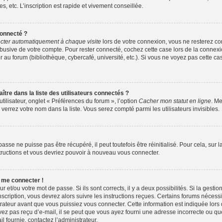
 etc. L’inscription est rapide et vivement conseillée.
onnecté ?
ter automatiquement à chaque visite
lors de votre connexion, vous ne resterez 
abusive de votre compte. Pour rester connecté, cochez cette case lors de la conne
 au forum (bibliothèque, cybercafé, université, etc.). Si vous ne voyez pas cette cas
e dans la liste des utilisateurs connectés ?
tilisateur, onglet « Préférences du forum », l’option
Cacher mon statut en ligne
. Me
verrez votre nom dans la liste. Vous serez compté parmi les utilisateurs invisibles.
sse ne puisse pas être récupéré, il peut toutefois être réinitialisé. Pour cela, sur
structions et vous devriez pouvoir à nouveau vous connecter.
s me connecter !
ur et/ou votre mot de passe. Si ils sont corrects, il y a deux possibilités. Si la gest
nscription, vous devrez alors suivre les instructions reçues. Certains forums nécessit
ateur avant que vous puissiez vous connecter. Cette information est indiquée lors de
vez pas reçu d’e-mail, il se peut que vous ayez fourni une adresse incorrecte ou que l’e
l fournie, contactez l’administrateur.