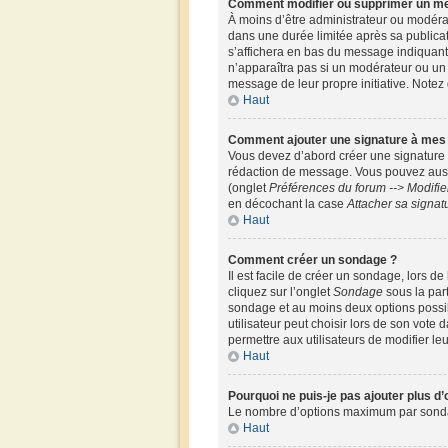
Comment modifier ou supprimer un m
À moins d’être administrateur ou modér
dans une durée limitée après sa publicat
s’affichera en bas du message indiquant q
n’apparaîtra pas si un modérateur ou un a
message de leur propre initiative. Note
Haut
Comment ajouter une signature à me
Vous devez d’abord créer une signature 
rédaction de message. Vous pouvez aussi
(onglet
Préférences du forum --> Modifi
en décochant la case
Attacher sa signat
Haut
Comment créer un sondage ?
Il est facile de créer un sondage, lors d
cliquez sur l’onglet
Sondage
sous la par
sondage et au moins deux options possi
utilisateur peut choisir lors de son vote 
permettre aux utilisateurs de modifier leu
Haut
Pourquoi ne puis-je pas ajouter plus d
Le nombre d’options maximum par sondage 
Haut