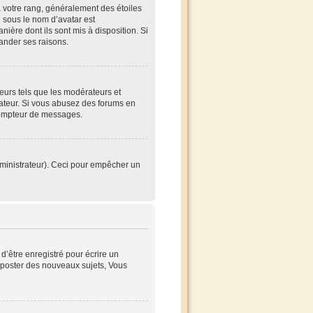
à votre rang, généralement des étoiles
 sous le nom d’avatar est
nière dont ils sont mis à disposition. Si
mander ses raisons.
teurs tels que les modérateurs et
trateur. Si vous abusez des forums en
compteur de messages.
’administrateur). Ceci pour empêcher un
’être enregistré pour écrire un
poster des nouveaux sujets, Vous