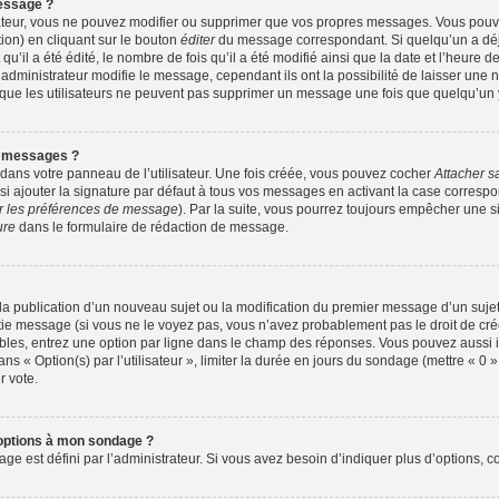
essage ?
ateur, vous ne pouvez modifier ou supprimer que vos propres messages. Vous pou
ion) en cliquant sur le bouton
éditer
du message correspondant. Si quelqu’un a déj
u’il a été édité, le nombre de fois qu’il a été modifié ainsi que la date et l’heure 
dministrateur modifie le message, cependant ils ont la possibilité de laisser une no
z que les utilisateurs ne peuvent pas supprimer un message une fois que quelqu’un
s messages ?
dans votre panneau de l’utilisateur. Une fois créée, vous pouvez cocher
Attacher s
 ajouter la signature par défaut à tous vos messages en activant la case correspo
er les préférences de message
). Par la suite, vous pourrez toujours empêcher une 
ure
dans le formulaire de rédaction de message.
e la publication d’un nouveau sujet ou la modification du premier message d’un sujet
tie message (si vous ne le voyez pas, vous n’avez probablement pas le droit de crée
bles, entrez une option par ligne dans le champ des réponses. Vous pouvez aussi
dans « Option(s) par l’utilisateur », limiter la durée en jours du sondage (mettre « 0 »
r vote.
’options à mon sondage ?
est défini par l’administrateur. Si vous avez besoin d’indiquer plus d’options, co