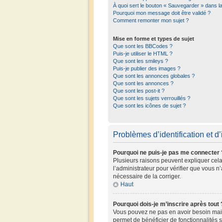
À quoi sert le bouton « Sauvegarder » dans 
Pourquoi mon message doit être validé ?
Comment remonter mon sujet ?
Mise en forme et types de sujet
Que sont les BBCodes ?
Puis-je utiliser le HTML ?
Que sont les smileys ?
Puis-je publier des images ?
Que sont les annonces globales ?
Que sont les annonces ?
Que sont les post-it ?
Que sont les sujets verrouillés ?
Que sont les icônes de sujet ?
Problèmes d’identification et d’
Pourquoi ne puis-je pas me connecter 
Plusieurs raisons peuvent expliquer cela.
l’administrateur pour vérifier que vous n’
nécessaire de la corriger.
Haut
Pourquoi dois-je m’inscrire après tout 
Vous pouvez ne pas en avoir besoin mais 
permet de bénéficier de fonctionnalités 