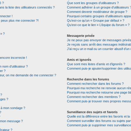
é ?
Que sont les groupes d’utilisateurs ?
la liste des utilisateurs connectés ?
Comment adhérer à un groupe d’utilisateurs 
Comment devenir modérateur de groupe ?
nnecter !
Pourquoi certains groupes d’utilisateurs appa
e peux plus me connecter ?!
Qu’est-ce qu’un « Groupe par défaut » ?
Qu’est-ce que le lien « L’équipe du forum » ?
 » ?
Messagerie privée
Je ne peux pas envoyer de messages privés
Je reçois sans arrêt des messages indésirab
J’ai reçu un e-mail ou un courrier abusif d’un 
 encore incorrecte !
Amis et ignorés
Que sont mes listes d’amis et d’ignorés ?
nom d’utilisateur ?
Comment puis-je ajouter/supprimer des utilisa
er ?
ateur, on me demande de me connecter ?
Recherche dans les forums
Comment rechercher dans les forums ?
Pourquoi ma recherche ne renvoie aucun résu
Pourquoi ma recherche retourne une page bl
 ?
Comment rechercher des membres ?
ages ?
Comment puis-je trouver mes propres messag
ns à mon sondage ?
Surveillance des sujets et favoris
?
Quelle est la différence entre les favoris et la
?
Comment surveiller des forums ou sujets part
 à mon message ?
Comment puis-je supprimer mes surveillance
rateur ?