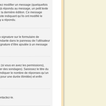
vez modifier un message (quelquefois
à répondu au message, un petit texte
de la dernière édition. Ce message
te indiquant qu’ils ont modifié le
 y a répondu.
a signature
sur le formulaire de
ndante dans le panneau de l’utilisateur
signature d’être ajoutée à un message
 (si vous en avez les permissions),
r des sondages). Saisissez le titre du
 indiquer le nombre de réponses qu’un
 pour une durée illimitée) et enfin
ntactez-le.