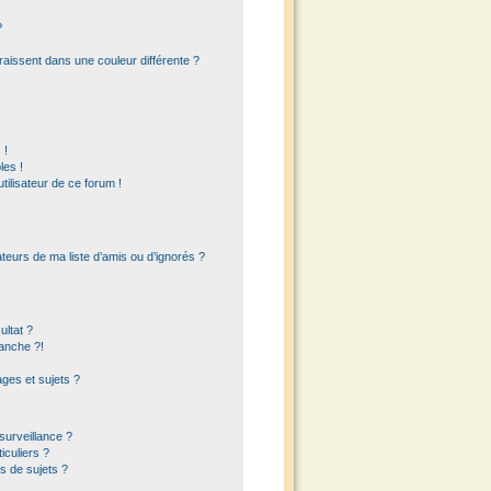
?
raissent dans une couleur différente ?
 !
les !
utilisateur de ce forum !
teurs de ma liste d’amis ou d’ignorés ?
ltat ?
anche ?!
es et sujets ?
 surveillance ?
iculiers ?
s de sujets ?