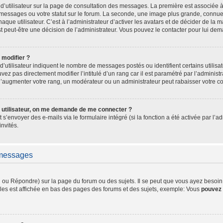
d’utilisateur sur la page de consultation des messages. La première est associée 
messages ou votre statut sur le forum. La seconde, une image plus grande, connue
ue utilisateur. C’est à l’administrateur d’activer les avatars et de décider de la ma
st peut-être une décision de l’administrateur. Vous pouvez le contacter pour lui de
 modifier ?
’utilisateur indiquent le nombre de messages postés ou identifient certains utilisa
ez pas directement modifier l’intitulé d’un rang car il est paramétré par l’adminis
d’augmenter votre rang, un modérateur ou un administrateur peut rabaisser votre 
 utilisateur, on me demande de me connecter ?
t s’envoyer des e-mails via le formulaire intégré (si la fonction a été activée par l
invités.
 messages
ou Répondre) sur la page du forum ou des sujets. Il se peut que vous ayez besoin d
les est affichée en bas des pages des forums et des sujets, exemple: Vous
pouvez