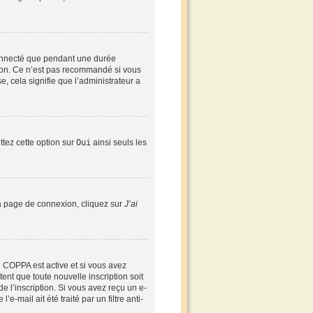
connecté que pendant une durée
xion. Ce n’est pas recommandé si vous
e, cela signifie que l’administrateur a
ttez cette option sur
Oui
ainsi seuls les
 la page de connexion, cliquez sur
J’ai
ion COPPA est active et si vous avez
ent que toute nouvelle inscription soit
 l’inscription. Si vous avez reçu un e-
-mail ait été traité par un filtre anti-