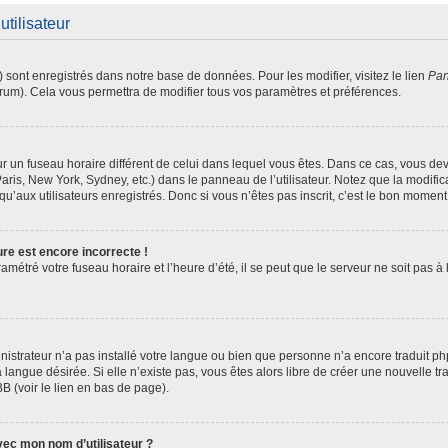
utilisateur
) sont enregistrés dans notre base de données. Pour les modifier, visitez le lien
Pan
orum). Cela vous permettra de modifier tous vos paramètres et préférences.
 sur un fuseau horaire différent de celui dans lequel vous êtes. Dans ce cas, vous d
aris, New York, Sydney, etc.) dans le panneau de l’utilisateur. Notez que la modifi
u’aux utilisateurs enregistrés. Donc si vous n’êtes pas inscrit, c’est le bon moment 
ure est encore incorrecte !
amétré votre fuseau horaire et l’heure d’été, il se peut que le serveur ne soit pas 
inistrateur n’a pas installé votre langue ou bien que personne n’a encore traduit
a langue désirée. Si elle n’existe pas, vous êtes alors libre de créer une nouvelle t
B (voir le lien en bas de page).
ec mon nom d’utilisateur ?