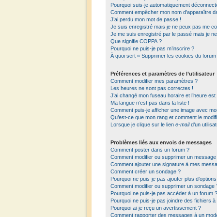
Pourquoi suis-je automatiquement déconnect
Comment empêcher mon nom d’apparaître dans 
J’ai perdu mon mot de passe !
Je suis enregistré mais je ne peux pas me co
Je me suis enregistré par le passé mais je n
Que signifie COPPA ?
Pourquoi ne puis-je pas m’inscrire ?
À quoi sert « Supprimer les cookies du forum
Préférences et paramètres de l’utilisateur
Comment modifier mes paramètres ?
Les heures ne sont pas correctes !
J’ai changé mon fuseau horaire et l’heure est
Ma langue n’est pas dans la liste !
Comment puis-je afficher une image avec mon 
Qu’est-ce que mon rang et comment le modifi
Lorsque je clique sur le lien
e-mail
d’un utilis
Problèmes liés aux envois de messages
Comment poster dans un forum ?
Comment modifier ou supprimer un message
Comment ajouter une signature à mes mess
Comment créer un sondage ?
Pourquoi ne puis-je pas ajouter plus d’optio
Comment modifier ou supprimer un sondage 
Pourquoi ne puis-je pas accéder à un forum 
Pourquoi ne puis-je pas joindre des fichiers
Pourquoi ai-je reçu un avertissement ?
Comment rapporter des messages à un modé