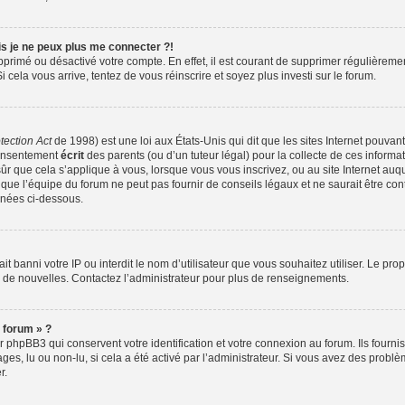
is je ne peux plus me connecter ?!
supprimé ou désactivé votre compte. En effet, il est courant de supprimer régulièreme
i cela vous arrive, tentez de vous réinscrire et soyez plus investi sur le forum.
tection Act
de 1998) est une loi aux États-Unis qui dit que les sites Internet pouvan
consentement
écrit
des parents (ou d’un tuteur légal) pour la collecte de ces informa
ûr que cela s’applique à vous, lorsque vous vous inscrivez, ou au site Internet auqu
ue l’équipe du forum ne peut pas fournir de conseils légaux et ne saurait être co
ignées ci-dessous.
 ait banni votre IP ou interdit le nom d’utilisateur que vous souhaitez utiliser. Le pr
r de nouvelles. Contactez l’administrateur pour plus de renseignements.
 forum » ?
phpBB3 qui conservent votre identification et votre connexion au forum. Ils fourniss
ges, lu ou non-lu, si cela a été activé par l’administrateur. Si vous avez des pro
r.