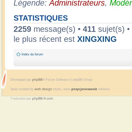
Légende:
Administrateurs
,
Modér
STATISTIQUES
2259
message(s) •
411
sujet(s) •
le plus récent est
XINGXING
Index du forum
phpBB
Développé par
® Forum Software © phpBB Group
web design
pozycjonowanie
Style created by
styles, www
reklama
phpBB-fr.com
Traduction par