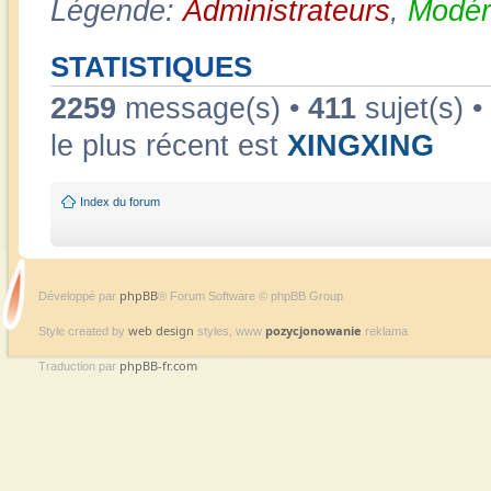
Légende:
Administrateurs
,
Modér
STATISTIQUES
2259
message(s) •
411
sujet(s) •
le plus récent est
XINGXING
Index du forum
phpBB
Développé par
® Forum Software © phpBB Group
web design
pozycjonowanie
Style created by
styles, www
reklama
phpBB-fr.com
Traduction par