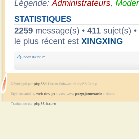
Légende:
Administrateurs
,
Modér
STATISTIQUES
2259
message(s) •
411
sujet(s) •
le plus récent est
XINGXING
Index du forum
phpBB
Développé par
® Forum Software © phpBB Group
web design
pozycjonowanie
Style created by
styles, www
reklama
phpBB-fr.com
Traduction par