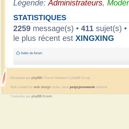
Légende:
Administrateurs
,
Modér
STATISTIQUES
2259
message(s) •
411
sujet(s) •
le plus récent est
XINGXING
Index du forum
phpBB
Développé par
® Forum Software © phpBB Group
web design
pozycjonowanie
Style created by
styles, www
reklama
phpBB-fr.com
Traduction par