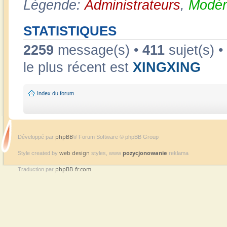
Légende:
Administrateurs
,
Modér
STATISTIQUES
2259
message(s) •
411
sujet(s) •
le plus récent est
XINGXING
Index du forum
phpBB
Développé par
® Forum Software © phpBB Group
web design
pozycjonowanie
Style created by
styles, www
reklama
phpBB-fr.com
Traduction par