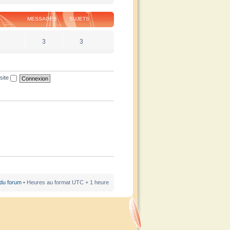
MESSAGES
SUJETS
3
3
site
 du forum
• Heures au format UTC + 1 heure