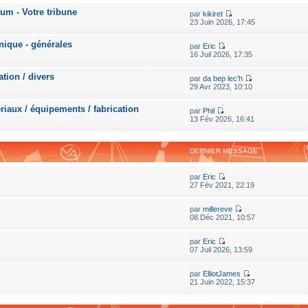
rum - Votre tribune
par
kikiret
23 Juin 2026, 17:45
nique - générales
par
Eric
16 Juil 2026, 17:35
ation / divers
par
da bep lec'h
29 Avr 2023, 10:10
riaux / équipements / fabrication
par
Phil
13 Fév 2026, 16:41
DERNIER MESSAGE
par
Eric
27 Fév 2021, 22:19
par
millereve
08 Déc 2021, 10:57
par
Eric
07 Juil 2026, 13:59
par
ElliotJames
21 Juin 2022, 15:37