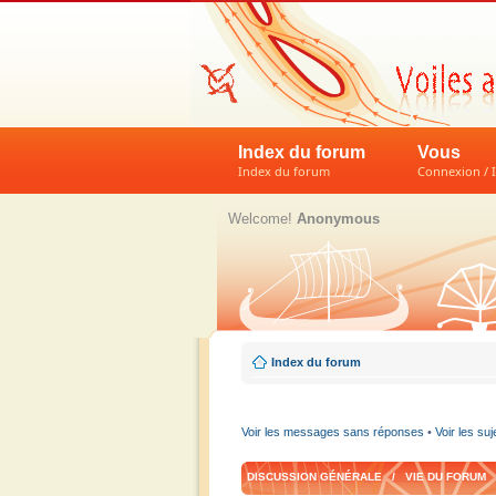
Index du forum
Vous
Index du forum
Connexion / I
Welcome!
Anonymous
Index du forum
Voir les messages sans réponses
•
Voir les suj
DISCUSSION GÉNÉRALE / VIE DU FORUM