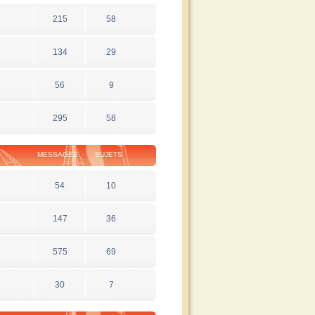
215
58
134
29
56
9
295
58
MESSAGES
SUJETS
54
10
147
36
575
69
30
7