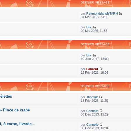
DERNIER MESSAGE
par
RaymonddansleTARN
04 Mar 2018, 23:35
par
Eric
20 Mai 2026, 11:57
DERNIER MESSAGE
par
Eric
19 Juin 2017, 18:09
par
Laurent
22 Fév 2021, 16:06
DERNIER MESSAGE
élettes
par
Jhonvijk
18 Fév 2026, 11:20
s- Pince de crabe
par
Cannelle
06 Déc 2023, 15:29
ri, à corne, livarde…
par
Cannelle
08 Déc 2023, 18:34