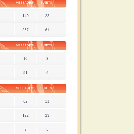
MESSAGES
SUJETS
140
23
357
61
MESSAGES
SUJETS
10
3
51
6
MESSAGES
SUJETS
62
11
122
23
8
5