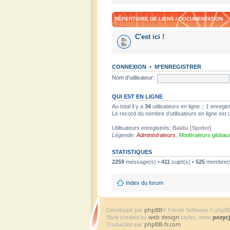
RÉPERTOIRE DE LIENS / DOCUMENTATION
C'est ici !
CONNEXION
•
M’ENREGISTRER
Nom d’utilisateur:
QUI EST EN LIGNE
Au total il y a
34
utilisateurs en ligne :: 1 enregi
Le record du nombre d’utilisateurs en ligne est
Utilisateurs enregistrés:
Baidu [Spider]
Légende:
Administrateurs
,
Modérateurs globau
STATISTIQUES
2259
message(s) •
411
sujet(s) •
525
membre(s) 
Index du forum
phpBB
Développé par
® Forum Software © phpB
web design
pozyc
Style created by
styles, www
phpBB-fr.com
Traduction par