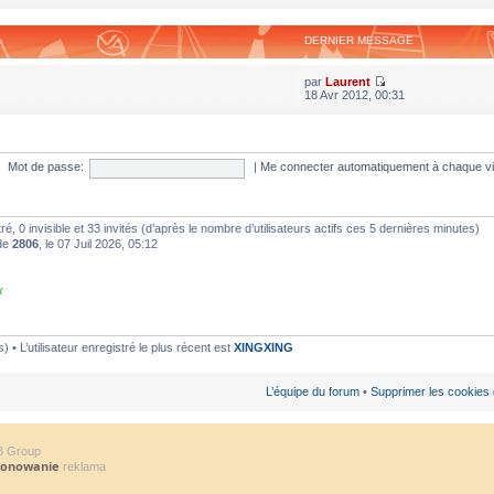
DERNIER MESSAGE
par
Laurent
18 Avr 2012, 00:31
Mot de passe:
|
Me connecter automatiquement à chaque vi
stré, 0 invisible et 33 invités (d’après le nombre d’utilisateurs actifs ces 5 dernières minutes)
 de
2806
, le 07 Juil 2026, 05:12
x
• L’utilisateur enregistré le plus récent est
XINGXING
L’équipe du forum
•
Supprimer les cookies
B Group
jonowanie
reklama