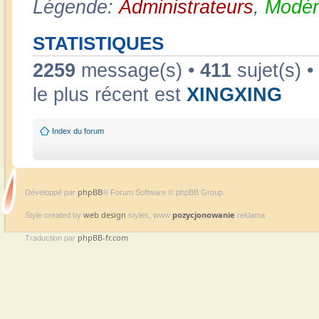
Légende:
Administrateurs
,
Modér
STATISTIQUES
2259
message(s) •
411
sujet(s) •
le plus récent est
XINGXING
Index du forum
phpBB
Développé par
® Forum Software © phpBB Group
web design
pozycjonowanie
Style created by
styles, www
reklama
phpBB-fr.com
Traduction par