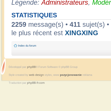
Légende:
Administrateurs
,
Modér
STATISTIQUES
2259
message(s) •
411
sujet(s) •
le plus récent est
XINGXING
Index du forum
phpBB
Développé par
® Forum Software © phpBB Group
web design
pozycjonowanie
Style created by
styles, www
reklama
phpBB-fr.com
Traduction par