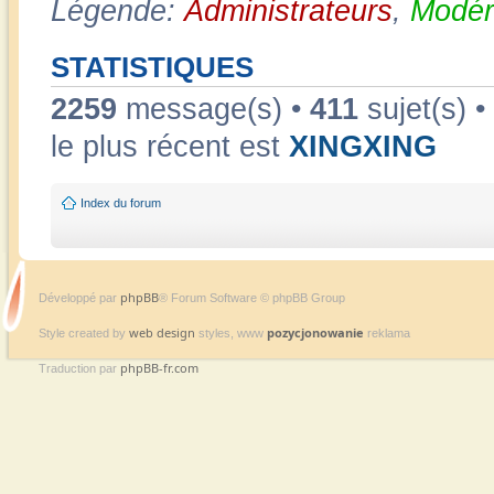
Légende:
Administrateurs
,
Modér
STATISTIQUES
2259
message(s) •
411
sujet(s) •
le plus récent est
XINGXING
Index du forum
phpBB
Développé par
® Forum Software © phpBB Group
web design
pozycjonowanie
Style created by
styles, www
reklama
phpBB-fr.com
Traduction par