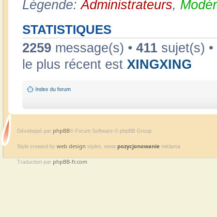
Légende:
Administrateurs
,
Modér
STATISTIQUES
2259
message(s) •
411
sujet(s) •
le plus récent est
XINGXING
Index du forum
phpBB
Développé par
® Forum Software © phpBB Group
web design
pozycjonowanie
Style created by
styles, www
reklama
phpBB-fr.com
Traduction par