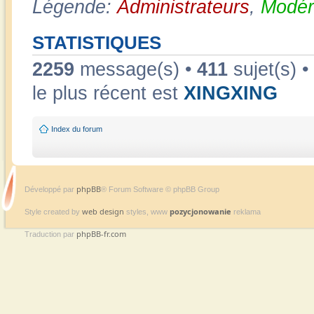
Légende:
Administrateurs
,
Modér
STATISTIQUES
2259
message(s) •
411
sujet(s) •
le plus récent est
XINGXING
Index du forum
phpBB
Développé par
® Forum Software © phpBB Group
web design
pozycjonowanie
Style created by
styles, www
reklama
phpBB-fr.com
Traduction par