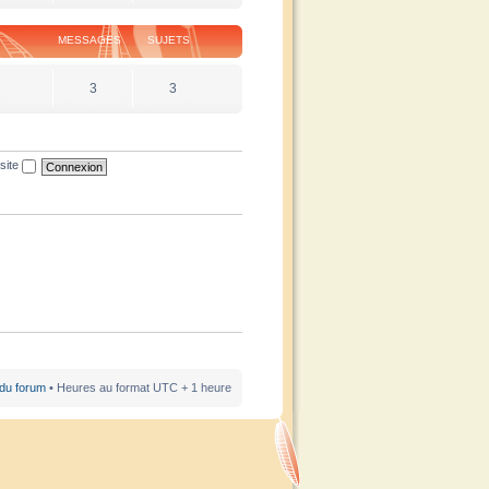
MESSAGES
SUJETS
3
3
site
 du forum
• Heures au format UTC + 1 heure