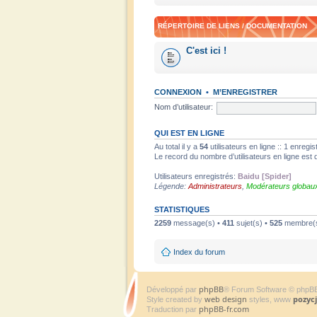
RÉPERTOIRE DE LIENS / DOCUMENTATION
C'est ici !
CONNEXION
•
M’ENREGISTRER
Nom d’utilisateur:
QUI EST EN LIGNE
Au total il y a
54
utilisateurs en ligne :: 1 enregi
Le record du nombre d’utilisateurs en ligne est
Utilisateurs enregistrés:
Baidu [Spider]
Légende:
Administrateurs
,
Modérateurs globau
STATISTIQUES
2259
message(s) •
411
sujet(s) •
525
membre(s) 
Index du forum
phpBB
Développé par
® Forum Software © phpB
web design
pozyc
Style created by
styles, www
phpBB-fr.com
Traduction par