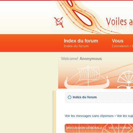
Index du forum
Vous
Index du forum
Connexion / I
Welcome!
Anonymous
Index du forum
Voir les messages sans réponses
•
Voir les suj
DISCUSSION GÉNÉRALE / VIE DU FORUM