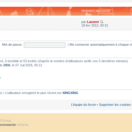
DERNIER MESSAGE
par
Laurent
18 Avr 2012, 00:31
Mot de passe:
|
Me connecter automatiquement à chaque vi
stré, 0 invisible et 53 invités (d’après le nombre d’utilisateurs actifs ces 5 dernières minutes)
 de
2806
, le 07 Juil 2026, 05:12
x
• L’utilisateur enregistré le plus récent est
XINGXING
L’équipe du forum
•
Supprimer les cookies
B Group
jonowanie
reklama