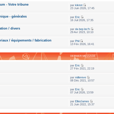
rum - Votre tribune
par
kikiret
23 Juin 2026, 17:45
nique - générales
par
Eric
16 Juil 2026, 17:35
ation / divers
par
da bep lec'h
29 Avr 2023, 10:10
riaux / équipements / fabrication
par
Phil
13 Fév 2026, 16:41
DERNIER MESSAGE
par
Eric
27 Fév 2021, 22:19
par
millereve
08 Déc 2021, 10:57
par
Eric
07 Juil 2026, 13:59
par
ElliotJames
21 Juin 2022, 15:37