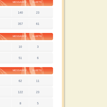
MESSAGES
SUJETS
140
23
357
61
MESSAGES
SUJETS
10
3
51
6
MESSAGES
SUJETS
62
11
122
23
8
5