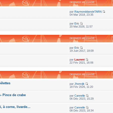
DERNIER MESSAGE
par
RaymonddansleTARN
04 Mar 2018, 23:35
par
Eric
20 Mai 2026, 11:57
DERNIER MESSAGE
par
Eric
19 Juin 2017, 18:09
par
Laurent
22 Fév 2021, 16:06
DERNIER MESSAGE
élettes
par
Jhonvijk
18 Fév 2026, 11:20
s- Pince de crabe
par
Cannelle
06 Déc 2023, 15:29
ri, à corne, livarde…
par
Cannelle
08 Déc 2023, 18:34