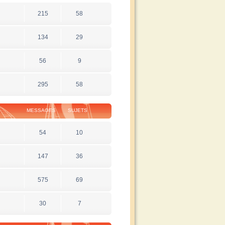
215
58
134
29
56
9
295
58
MESSAGES
SUJETS
54
10
147
36
575
69
30
7