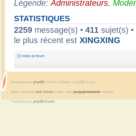
Légende:
Administrateurs
,
Modér
STATISTIQUES
2259
message(s) •
411
sujet(s) •
le plus récent est
XINGXING
Index du forum
phpBB
Développé par
® Forum Software © phpBB Group
web design
pozycjonowanie
Style created by
styles, www
reklama
phpBB-fr.com
Traduction par