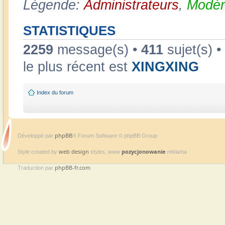
Légende:
Administrateurs
,
Modér
STATISTIQUES
2259
message(s) •
411
sujet(s) •
le plus récent est
XINGXING
Index du forum
phpBB
Développé par
® Forum Software © phpBB Group
web design
pozycjonowanie
Style created by
styles, www
reklama
phpBB-fr.com
Traduction par