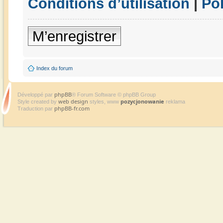
Conditions d’utilisation
|
Pol
M’enregistrer
Index du forum
phpBB
Développé par
® Forum Software © phpBB Group
web design
pozycjonowanie
Style created by
styles, www
reklama
phpBB-fr.com
Traduction par