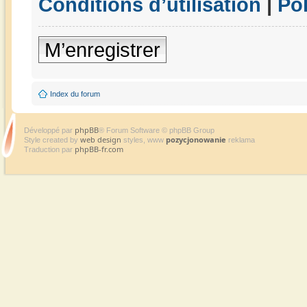
Conditions d’utilisation
|
Pol
M’enregistrer
Index du forum
phpBB
Développé par
® Forum Software © phpBB Group
web design
pozycjonowanie
Style created by
styles, www
reklama
phpBB-fr.com
Traduction par