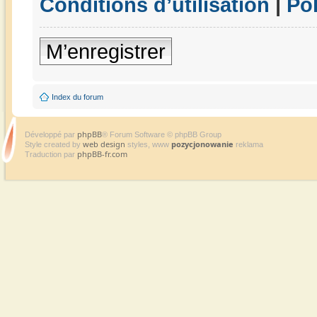
Conditions d’utilisation
|
Pol
M’enregistrer
Index du forum
phpBB
Développé par
® Forum Software © phpBB Group
web design
pozycjonowanie
Style created by
styles, www
reklama
phpBB-fr.com
Traduction par