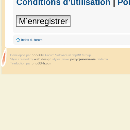
Conditions d’utilisation
|
Pol
M’enregistrer
Index du forum
phpBB
Développé par
® Forum Software © phpBB Group
web design
pozycjonowanie
Style created by
styles, www
reklama
phpBB-fr.com
Traduction par