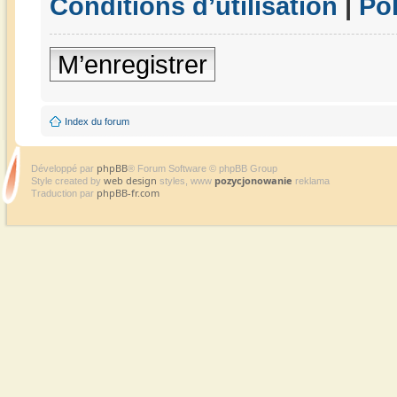
Conditions d’utilisation
|
Pol
M’enregistrer
Index du forum
phpBB
Développé par
® Forum Software © phpBB Group
web design
pozycjonowanie
Style created by
styles, www
reklama
phpBB-fr.com
Traduction par