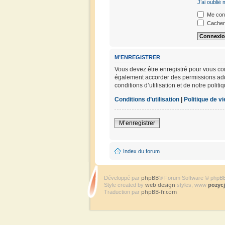
J’ai oublié
Me conn
Cacher 
M’ENREGISTRER
Vous devez être enregistré pour vous co
également accorder des permissions addit
conditions d’utilisation et de notre polit
Conditions d’utilisation
|
Politique de vi
M’enregistrer
Index du forum
phpBB
Développé par
® Forum Software © phpB
web design
pozyc
Style created by
styles, www
phpBB-fr.com
Traduction par