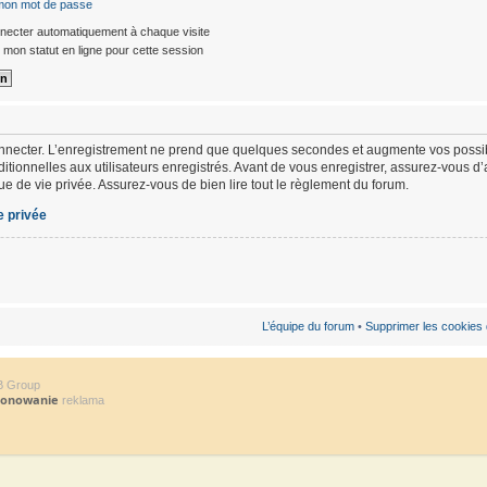
 mon mot de passe
ecter automatiquement à chaque visite
mon statut en ligne pour cette session
nnecter. L’enregistrement ne prend que quelques secondes et augmente vos possibi
ionnelles aux utilisateurs enregistrés. Avant de vous enregistrer, assurez-vous d
ique de vie privée. Assurez-vous de bien lire tout le règlement du forum.
e privée
L’équipe du forum
•
Supprimer les cookies
B Group
jonowanie
reklama