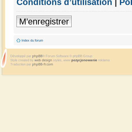
Conditions d’utilisation
|
Pol
M’enregistrer
Index du forum
phpBB
Développé par
® Forum Software © phpBB Group
web design
pozycjonowanie
Style created by
styles, www
reklama
phpBB-fr.com
Traduction par