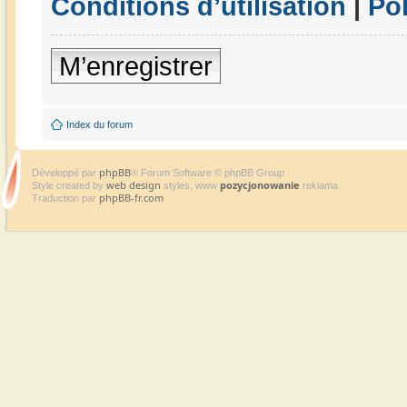
Conditions d’utilisation
|
Pol
M’enregistrer
Index du forum
phpBB
Développé par
® Forum Software © phpBB Group
web design
pozycjonowanie
Style created by
styles, www
reklama
phpBB-fr.com
Traduction par