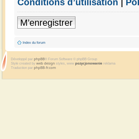
Conditions d’utilisation
|
Pol
M’enregistrer
Index du forum
phpBB
Développé par
® Forum Software © phpBB Group
web design
pozycjonowanie
Style created by
styles, www
reklama
phpBB-fr.com
Traduction par