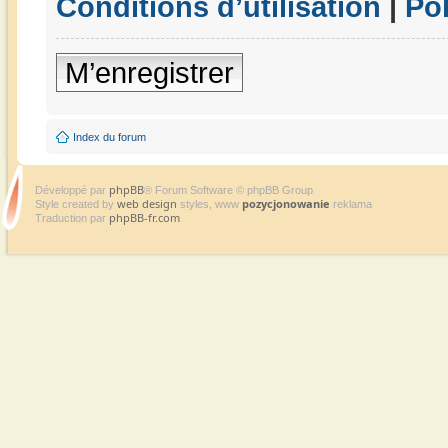
Conditions d’utilisation
|
Pol
M’enregistrer
Index du forum
phpBB
Développé par
® Forum Software © phpBB Group
web design
pozycjonowanie
Style created by
styles, www
reklama
phpBB-fr.com
Traduction par