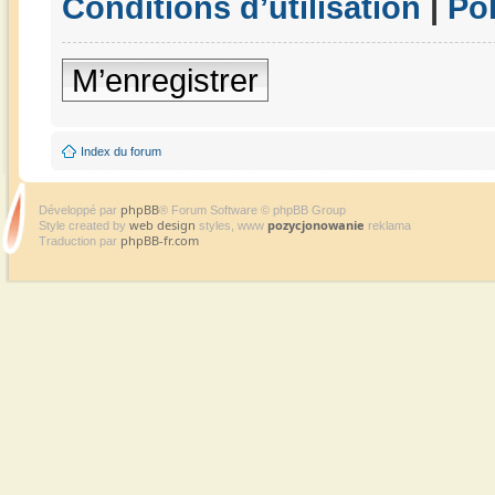
Conditions d’utilisation
|
Pol
M’enregistrer
Index du forum
phpBB
Développé par
® Forum Software © phpBB Group
web design
pozycjonowanie
Style created by
styles, www
reklama
phpBB-fr.com
Traduction par