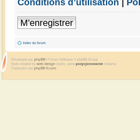
Conditions d’utilisation
|
Pol
M’enregistrer
Index du forum
phpBB
Développé par
® Forum Software © phpBB Group
web design
pozycjonowanie
Style created by
styles, www
reklama
phpBB-fr.com
Traduction par