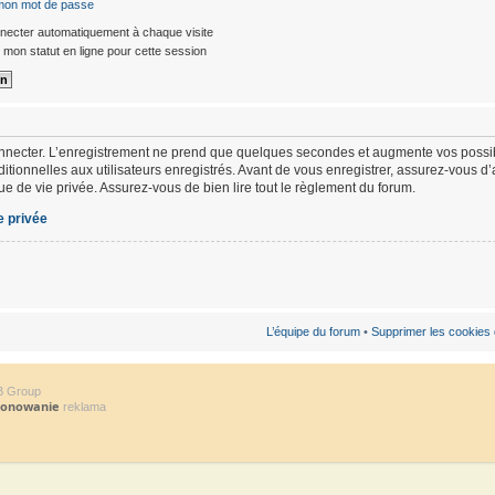
 mon mot de passe
ecter automatiquement à chaque visite
mon statut en ligne pour cette session
nnecter. L’enregistrement ne prend que quelques secondes et augmente vos possibi
ionnelles aux utilisateurs enregistrés. Avant de vous enregistrer, assurez-vous d
ique de vie privée. Assurez-vous de bien lire tout le règlement du forum.
e privée
L’équipe du forum
•
Supprimer les cookies
B Group
jonowanie
reklama