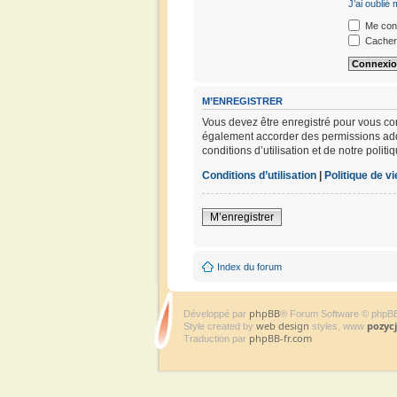
J’ai oublié
Me conn
Cacher 
M’ENREGISTRER
Vous devez être enregistré pour vous co
également accorder des permissions addit
conditions d’utilisation et de notre polit
Conditions d’utilisation
|
Politique de vi
M’enregistrer
Index du forum
phpBB
Développé par
® Forum Software © phpB
web design
pozyc
Style created by
styles, www
phpBB-fr.com
Traduction par