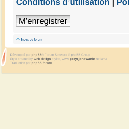
Conditions d’utilisation
|
Pol
M’enregistrer
Index du forum
phpBB
Développé par
® Forum Software © phpBB Group
web design
pozycjonowanie
Style created by
styles, www
reklama
phpBB-fr.com
Traduction par