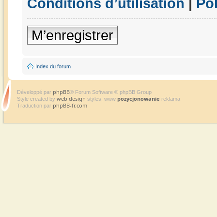
Conditions d’utilisation
|
Pol
M’enregistrer
Index du forum
phpBB
Développé par
® Forum Software © phpBB Group
web design
pozycjonowanie
Style created by
styles, www
reklama
phpBB-fr.com
Traduction par