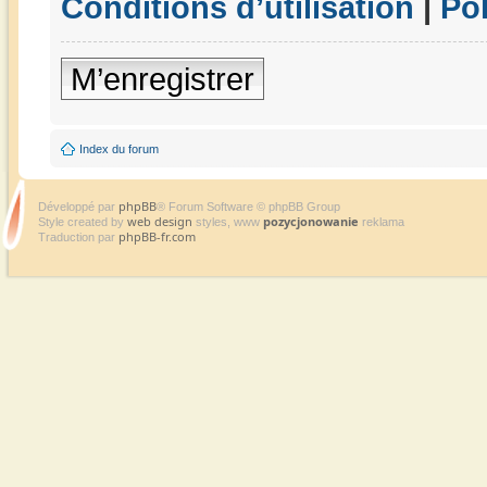
Conditions d’utilisation
|
Pol
M’enregistrer
Index du forum
phpBB
Développé par
® Forum Software © phpBB Group
web design
pozycjonowanie
Style created by
styles, www
reklama
phpBB-fr.com
Traduction par