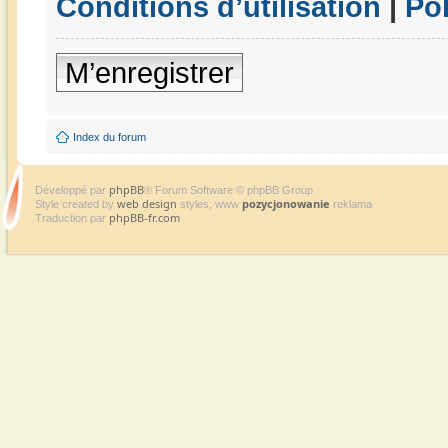
Conditions d’utilisation
|
Pol
M’enregistrer
Index du forum
phpBB
Développé par
® Forum Software © phpBB Group
web design
pozycjonowanie
Style created by
styles, www
reklama
phpBB-fr.com
Traduction par