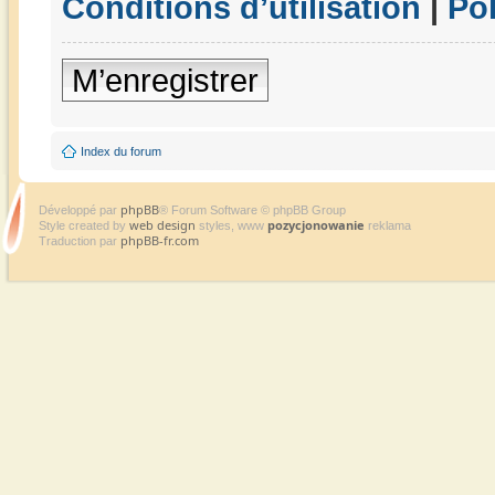
Conditions d’utilisation
|
Pol
M’enregistrer
Index du forum
phpBB
Développé par
® Forum Software © phpBB Group
web design
pozycjonowanie
Style created by
styles, www
reklama
phpBB-fr.com
Traduction par