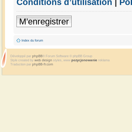
Conditions d’utilisation
|
Pol
M’enregistrer
Index du forum
phpBB
Développé par
® Forum Software © phpBB Group
web design
pozycjonowanie
Style created by
styles, www
reklama
phpBB-fr.com
Traduction par