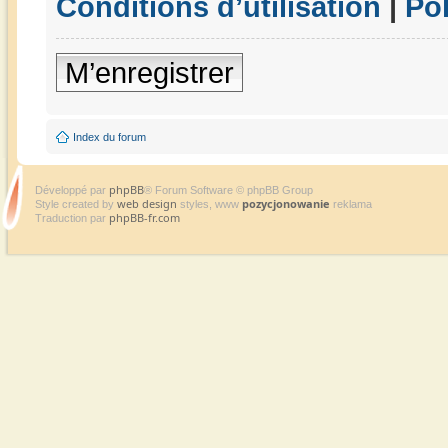
Conditions d’utilisation
|
Pol
M’enregistrer
Index du forum
phpBB
Développé par
® Forum Software © phpBB Group
web design
pozycjonowanie
Style created by
styles, www
reklama
phpBB-fr.com
Traduction par