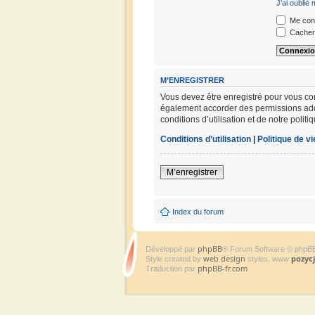
J’ai oublié
Me conn
Cacher 
M’ENREGISTRER
Vous devez être enregistré pour vous co
également accorder des permissions addit
conditions d’utilisation et de notre polit
Conditions d’utilisation
|
Politique de vi
M’enregistrer
Index du forum
phpBB
Développé par
® Forum Software © phpB
web design
pozyc
Style created by
styles, www
phpBB-fr.com
Traduction par