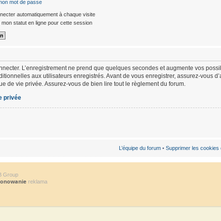
 mon mot de passe
ecter automatiquement à chaque visite
mon statut en ligne pour cette session
nnecter. L’enregistrement ne prend que quelques secondes et augmente vos possibi
ionnelles aux utilisateurs enregistrés. Avant de vous enregistrer, assurez-vous d
ique de vie privée. Assurez-vous de bien lire tout le règlement du forum.
e privée
L’équipe du forum
•
Supprimer les cookies
B Group
jonowanie
reklama