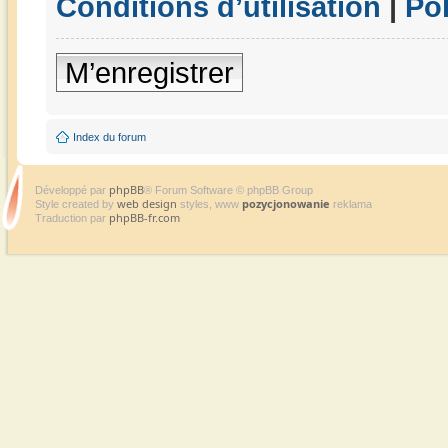
Conditions d’utilisation
|
Pol
M’enregistrer
Index du forum
phpBB
Développé par
® Forum Software © phpBB Group
web design
pozycjonowanie
Style created by
styles, www
reklama
phpBB-fr.com
Traduction par