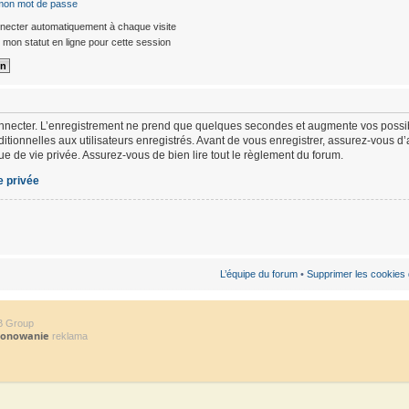
 mon mot de passe
ecter automatiquement à chaque visite
mon statut en ligne pour cette session
nnecter. L’enregistrement ne prend que quelques secondes et augmente vos possibi
ionnelles aux utilisateurs enregistrés. Avant de vous enregistrer, assurez-vous d
ique de vie privée. Assurez-vous de bien lire tout le règlement du forum.
e privée
L’équipe du forum
•
Supprimer les cookies
B Group
jonowanie
reklama