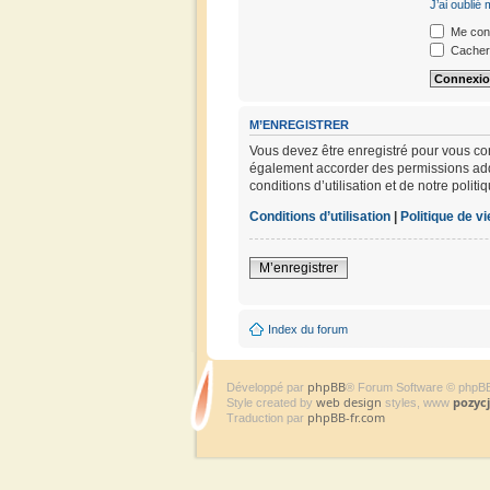
J’ai oublié
Me conn
Cacher 
M’ENREGISTRER
Vous devez être enregistré pour vous co
également accorder des permissions addit
conditions d’utilisation et de notre polit
Conditions d’utilisation
|
Politique de vi
M’enregistrer
Index du forum
phpBB
Développé par
® Forum Software © phpB
web design
pozyc
Style created by
styles, www
phpBB-fr.com
Traduction par