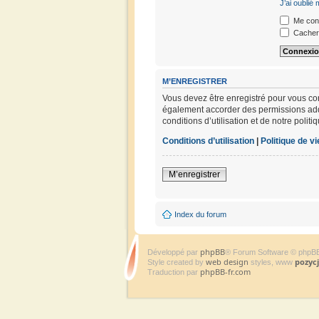
J’ai oublié
Me conn
Cacher 
M’ENREGISTRER
Vous devez être enregistré pour vous co
également accorder des permissions addit
conditions d’utilisation et de notre polit
Conditions d’utilisation
|
Politique de vi
M’enregistrer
Index du forum
phpBB
Développé par
® Forum Software © phpB
web design
pozyc
Style created by
styles, www
phpBB-fr.com
Traduction par