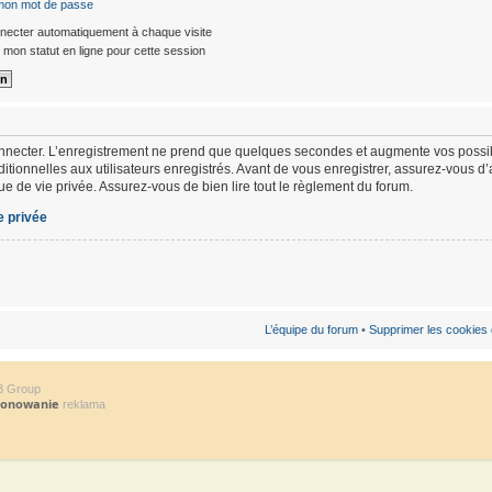
 mon mot de passe
ecter automatiquement à chaque visite
mon statut en ligne pour cette session
nnecter. L’enregistrement ne prend que quelques secondes et augmente vos possibi
ionnelles aux utilisateurs enregistrés. Avant de vous enregistrer, assurez-vous d
ique de vie privée. Assurez-vous de bien lire tout le règlement du forum.
e privée
L’équipe du forum
•
Supprimer les cookies
B Group
jonowanie
reklama