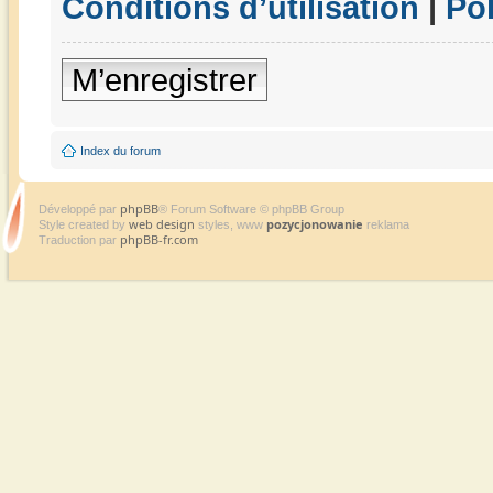
Conditions d’utilisation
|
Pol
M’enregistrer
Index du forum
phpBB
Développé par
® Forum Software © phpBB Group
web design
pozycjonowanie
Style created by
styles, www
reklama
phpBB-fr.com
Traduction par