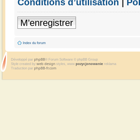
Conditions d’utilisation
|
Pol
M’enregistrer
Index du forum
phpBB
Développé par
® Forum Software © phpBB Group
web design
pozycjonowanie
Style created by
styles, www
reklama
phpBB-fr.com
Traduction par