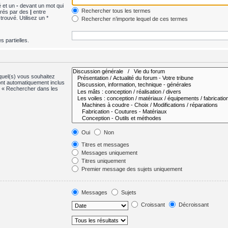
é et un
-
devant un mot qui
Rechercher tous les termes
arés par des
|
entre
rouvé. Utilisez un *
Rechercher n’importe lequel de ces termes
 partielles.
quel(s) vous souhaitez
nt automatiquement inclus
s « Rechercher dans les
Oui
Non
Titres et messages
Messages uniquement
Titres uniquement
Premier message des sujets uniquement
Messages
Sujets
Croissant
Décroissant