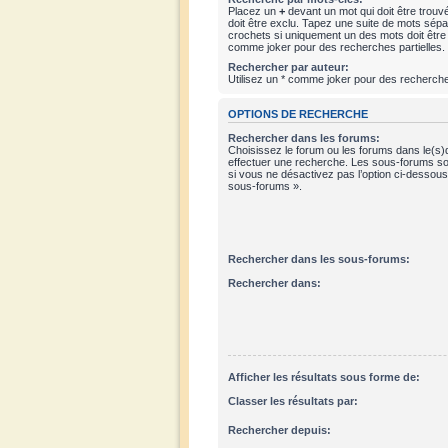
Placez un
+
devant un mot qui doit être trouv
doit être exclu. Tapez une suite de mots sép
crochets si uniquement un des mots doit être t
comme joker pour des recherches partielles.
Rechercher par auteur:
Utilisez un * comme joker pour des recherches
OPTIONS DE RECHERCHE
Rechercher dans les forums:
Choisissez le forum ou les forums dans le(s)
effectuer une recherche. Les sous-forums so
si vous ne désactivez pas l’option ci-dessou
sous-forums ».
Rechercher dans les sous-forums:
Rechercher dans:
Afficher les résultats sous forme de:
Classer les résultats par:
Rechercher depuis: