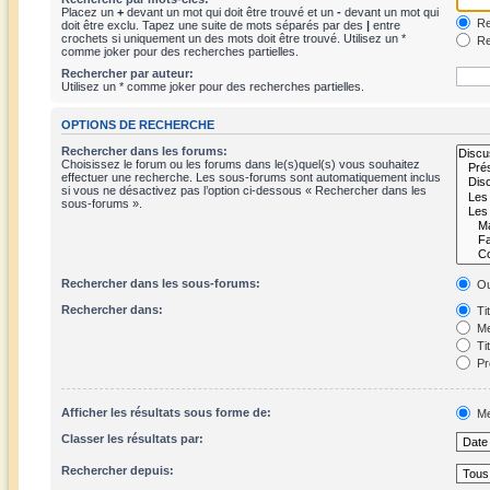
Placez un
+
devant un mot qui doit être trouvé et un
-
devant un mot qui
Re
doit être exclu. Tapez une suite de mots séparés par des
|
entre
crochets si uniquement un des mots doit être trouvé. Utilisez un *
Re
comme joker pour des recherches partielles.
Rechercher par auteur:
Utilisez un * comme joker pour des recherches partielles.
OPTIONS DE RECHERCHE
Rechercher dans les forums:
Choisissez le forum ou les forums dans le(s)quel(s) vous souhaitez
effectuer une recherche. Les sous-forums sont automatiquement inclus
si vous ne désactivez pas l’option ci-dessous « Rechercher dans les
sous-forums ».
Rechercher dans les sous-forums:
Ou
Rechercher dans:
Ti
Me
Ti
Pr
Afficher les résultats sous forme de:
Me
Classer les résultats par:
Rechercher depuis: