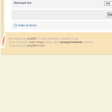
Renvoyer les:
Index du forum
phpBB
Développé par
® Forum Software © phpBB Group
web design
pozycjonowanie
Style created by
styles, www
reklama
phpBB-fr.com
Traduction par