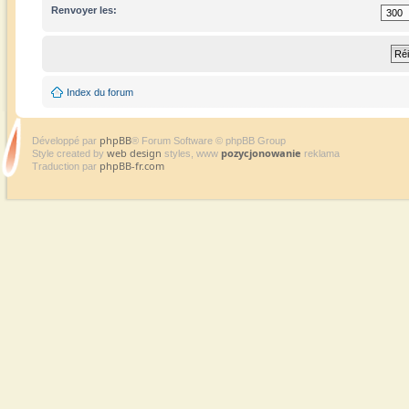
Renvoyer les:
Index du forum
phpBB
Développé par
® Forum Software © phpBB Group
web design
pozycjonowanie
Style created by
styles, www
reklama
phpBB-fr.com
Traduction par