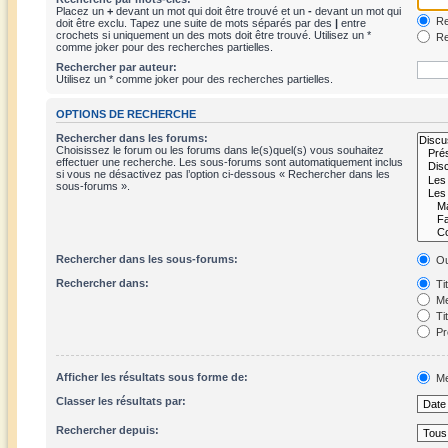
Placez un
+
devant un mot qui doit être trouvé et un
-
devant un mot qui
Re
doit être exclu. Tapez une suite de mots séparés par des
|
entre
crochets si uniquement un des mots doit être trouvé. Utilisez un *
Re
comme joker pour des recherches partielles.
Rechercher par auteur:
Utilisez un * comme joker pour des recherches partielles.
OPTIONS DE RECHERCHE
Rechercher dans les forums:
Choisissez le forum ou les forums dans le(s)quel(s) vous souhaitez
effectuer une recherche. Les sous-forums sont automatiquement inclus
si vous ne désactivez pas l’option ci-dessous « Rechercher dans les
sous-forums ».
Rechercher dans les sous-forums:
Ou
Rechercher dans:
Ti
Me
Ti
Pr
Afficher les résultats sous forme de:
Me
Classer les résultats par:
Rechercher depuis: