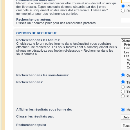
Placez un
+
devant un mot qui doit être trouvé et un
-
devant un mot qui
Re
doit être exclu. Tapez une suite de mots séparés par des
|
entre
crochets si uniquement un des mots doit être trouvé. Utilisez un *
Re
comme joker pour des recherches partielles.
Rechercher par auteur:
Utilisez un * comme joker pour des recherches partielles.
OPTIONS DE RECHERCHE
Rechercher dans les forums:
Choisissez le forum ou les forums dans le(s)quel(s) vous souhaitez
effectuer une recherche. Les sous-forums sont automatiquement inclus
si vous ne désactivez pas l’option ci-dessous « Rechercher dans les
sous-forums ».
Rechercher dans les sous-forums:
Ou
Rechercher dans:
Ti
Me
Ti
Pr
Afficher les résultats sous forme de:
Me
Classer les résultats par:
Rechercher depuis: