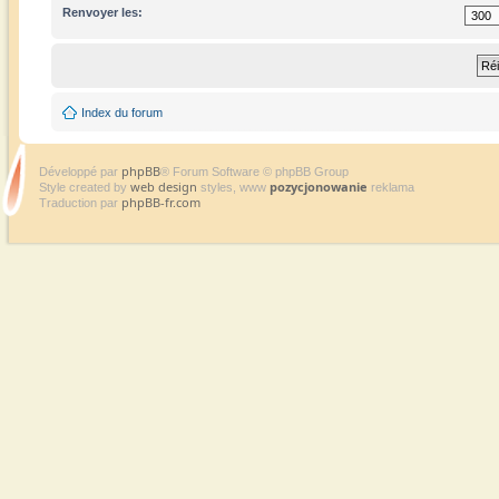
Renvoyer les:
Index du forum
phpBB
Développé par
® Forum Software © phpBB Group
web design
pozycjonowanie
Style created by
styles, www
reklama
phpBB-fr.com
Traduction par