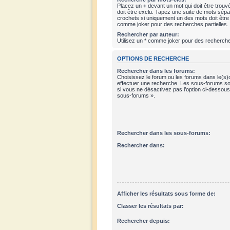
Placez un
+
devant un mot qui doit être trouv
doit être exclu. Tapez une suite de mots sép
crochets si uniquement un des mots doit être t
comme joker pour des recherches partielles.
Rechercher par auteur:
Utilisez un * comme joker pour des recherches
OPTIONS DE RECHERCHE
Rechercher dans les forums:
Choisissez le forum ou les forums dans le(s)
effectuer une recherche. Les sous-forums so
si vous ne désactivez pas l’option ci-dessou
sous-forums ».
Rechercher dans les sous-forums:
Rechercher dans:
Afficher les résultats sous forme de:
Classer les résultats par:
Rechercher depuis: