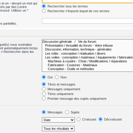
é et un
-
devant un mot qui
Rechercher tous les termes
arés par des
|
entre
rouvé. Utilisez un *
Rechercher n’importe lequel de ces termes
 partielles.
quel(s) vous souhaitez
nt automatiquement inclus
s « Rechercher dans les
Oui
Non
Titres et messages
Messages uniquement
Titres uniquement
Premier message des sujets uniquement
Messages
Sujets
Croissant
Décroissant