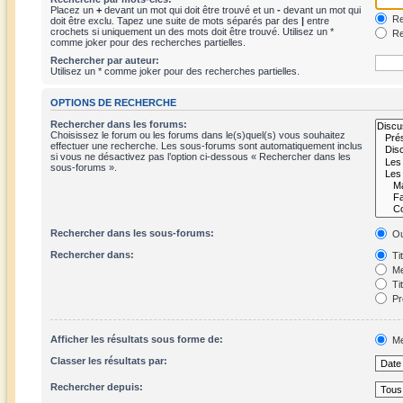
Placez un
+
devant un mot qui doit être trouvé et un
-
devant un mot qui
Re
doit être exclu. Tapez une suite de mots séparés par des
|
entre
crochets si uniquement un des mots doit être trouvé. Utilisez un *
Re
comme joker pour des recherches partielles.
Rechercher par auteur:
Utilisez un * comme joker pour des recherches partielles.
OPTIONS DE RECHERCHE
Rechercher dans les forums:
Choisissez le forum ou les forums dans le(s)quel(s) vous souhaitez
effectuer une recherche. Les sous-forums sont automatiquement inclus
si vous ne désactivez pas l’option ci-dessous « Rechercher dans les
sous-forums ».
Rechercher dans les sous-forums:
Ou
Rechercher dans:
Ti
Me
Ti
Pr
Afficher les résultats sous forme de:
Me
Classer les résultats par:
Rechercher depuis: