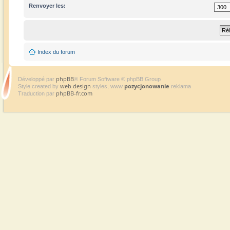
Renvoyer les:
Index du forum
phpBB
Développé par
® Forum Software © phpBB Group
web design
pozycjonowanie
Style created by
styles, www
reklama
phpBB-fr.com
Traduction par